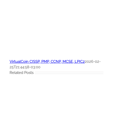
VirtualCoin CISSP, PMP, CCNP, MCSE, LPIC2
2026-02-
25T21:44:58-03:00
Related Posts