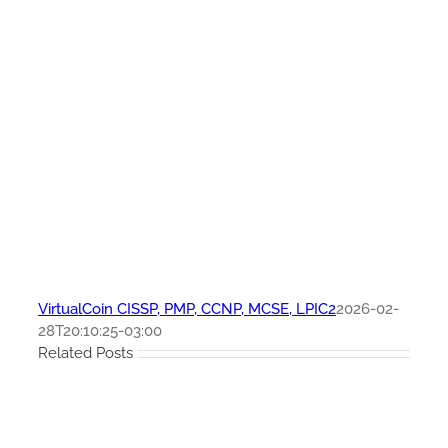
VirtualCoin CISSP, PMP, CCNP, MCSE, LPIC2
2026-02-
28T20:10:25-03:00
Related Posts