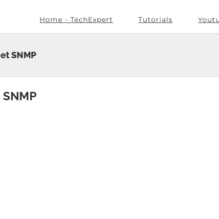
Home - TechExpert
Tutorials
Yout
met SNMP
et SNMP