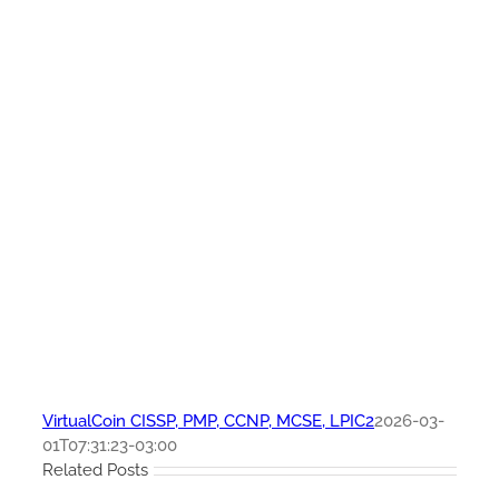
VirtualCoin CISSP, PMP, CCNP, MCSE, LPIC2
2026-03-
01T07:31:23-03:00
Related Posts