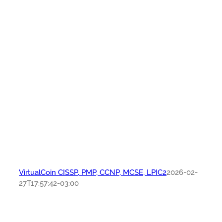
VirtualCoin CISSP, PMP, CCNP, MCSE, LPIC2
2026-02-
27T17:57:42-03:00