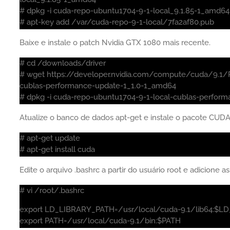
# dpkg -i cuda-repo-ubuntu1704-9-1-local_9.1.85-1_amd64
# apt-key add /var/cuda-repo-9-1-local/7fa2af80.pub
Baixe e instale o patch Nvidia GTX 1080 mais recente.
# cd /downloads/driver
# wget https://developer.nvidia.com/compute/cuda/9.1/
cublas-performance-update-1_1.0-1_amd64
# dpkg -i cuda-repo-ubuntu1704-9-1-local-cublas-perfor
Atualize o banco de dados apt-get e instale o pacote CUDA
# apt-get update
# apt-get install cuda
Edite o arquivo .bashrc a partir do usuário root e adicione as
# vi /root/.bashrc
export LD_LIBRARY_PATH=/usr/local/cuda-9.1/lib64:$
export PATH=/usr/local/cuda-9.1/bin:$PATH