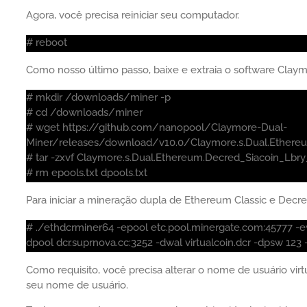
Agora, você precisa reiniciar seu computador.
# reboot
Como nosso último passo, baixe e extraia o software Clay
# mkdir /downloads/miner -p
# cd /downloads/miner
# wget https://github.com/nanopool/Claymore-Dual-
Miner/releases/download/v10.0/Claymore.s.Dual.Ethereum
# tar -zxvf Claymore.s.Dual.Ethereum.Decred_Siacoin_Lbry
# rm epools.txt dpools.txt
Para iniciar a mineração dupla de Ethereum Classic e Dec
# ./ethdcrminer64 -epool etc.pool.minergate.com:45777 -e
dpool dcr.suprnova.cc:3252 -dwal virtualcoin.dcr -dpsw 123 -
Como requisito, você precisa alterar o nome de usuário v
seu nome de usuário.