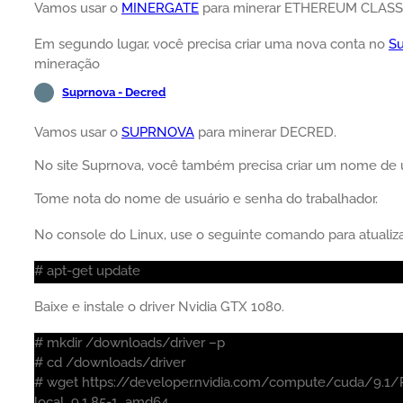
Vamos usar o
MINERGATE
para minerar ETHEREUM CLASS
Em segundo lugar, você precisa criar uma nova conta no
S
mineração
Suprnova - Decred
Vamos usar o
SUPRNOVA
para minerar DECRED.
No site Suprnova, você também precisa criar um nome de u
Tome nota do nome de usuário e senha do trabalhador.
No console do Linux, use o seguinte comando para atualiz
# apt-get update
Baixe e instale o driver Nvidia GTX 1080.
# mkdir /downloads/driver –p
# cd /downloads/driver
# wget https://developer.nvidia.com/compute/cuda/9.1/P
local_9.1.85-1_amd64