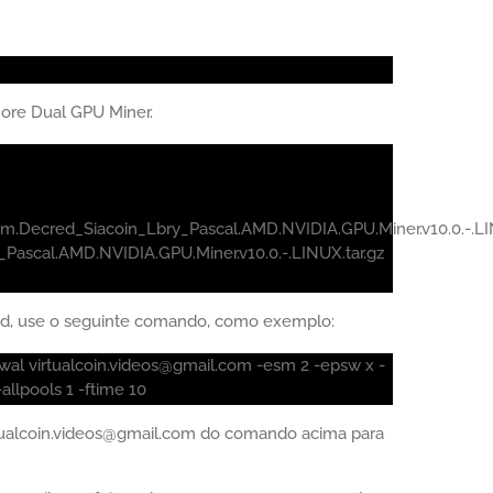
more Dual GPU Miner.
.Decred_Siacoin_Lbry_Pascal.AMD.NVIDIA.GPU.Miner.v10.0.-.LIN
_Pascal.AMD.NVIDIA.GPU.Miner.v10.0.-.LINUX.tar.gz
red, use o seguinte comando, como exemplo:
wal virtualcoin.videos@gmail.com -esm 2 -epsw x -
allpools 1 -ftime 10
irtualcoin.videos@gmail.com do comando acima para