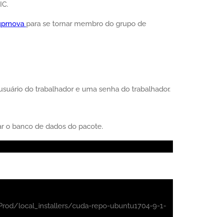
IC.
uprnova
para se tornar membro do grupo de
suário do trabalhador e uma senha do trabalhador.
ar o banco de dados do pacote.
rod/local_installers/cuda-repo-ubuntu1704-9-1-