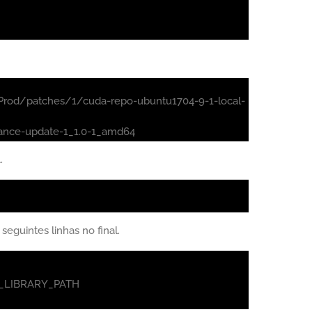
Prod/patches/1/cuda-repo-ubuntu1704-9-1-local-
mance-update-1_1.0-1_amd64
.
 seguintes linhas no final.
LD_LIBRARY_PATH