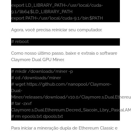
export LD_LIBRARY_PATH=/usr/local/cuda-
9.1/lib64:$LD_LIBRARY_PATH
export PATH=/usr/local/cuda-9.1/bin:$PATH
Agora, você precisa reiniciar seu computador.
# reboot
Como nosso último passo, baixe e extraia o software
Claymore Dual GPU Miner.
# mkdir /downloads/miner -p
# cd /downloads/miner
# wget https://github.com/nanopool/Claymore-
Dual-
Miner/releases/download/v10.0/Claymore.s.Dual.Ethereum
# tar -zxvf
Claymore.s.Dual.Ethereum.Decred_Siacoin_Lbry_Pascal.AMD
# rm epools.txt dpools.txt
Para iniciar a mineração dupla de Ethereum Classic e