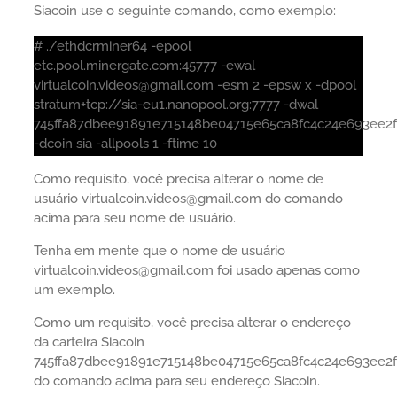
Siacoin use o seguinte comando, como exemplo:
# ./ethdcrminer64 -epool
etc.pool.minergate.com:45777 -ewal
virtualcoin.videos@gmail.com -esm 2 -epsw x -dpool
stratum+tcp://sia-eu1.nanopool.org:7777 -dwal
745ffa87dbee91891e715148be04715e65ca8fc4c24e693ee2f
-dcoin sia -allpools 1 -ftime 10
Como requisito, você precisa alterar o nome de
usuário virtualcoin.videos@gmail.com do comando
acima para seu nome de usuário.
Tenha em mente que o nome de usuário
virtualcoin.videos@gmail.com foi usado apenas como
um exemplo.
Como um requisito, você precisa alterar o endereço
da carteira Siacoin
745ffa87dbee91891e715148be04715e65ca8fc4c24e693ee2f
do comando acima para seu endereço Siacoin.