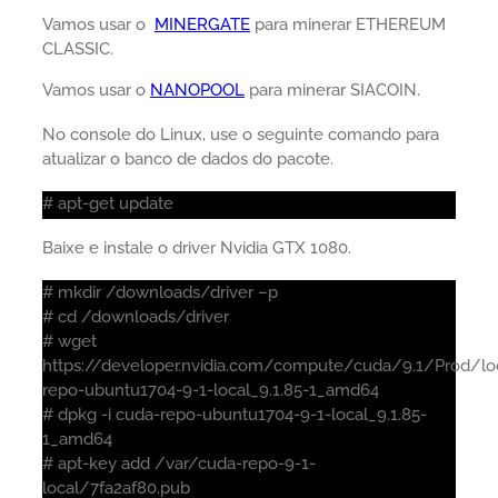
Vamos usar o
MINERGATE
para minerar ETHEREUM
CLASSIC.
Vamos usar o
NANOPOOL
para minerar SIACOIN.
No console do Linux, use o seguinte comando para
atualizar o banco de dados do pacote.
# apt-get update
Baixe e instale o driver Nvidia GTX 1080.
# mkdir /downloads/driver –p
# cd /downloads/driver
# wget
https://developer.nvidia.com/compute/cuda/9.1/Prod/loc
repo-ubuntu1704-9-1-local_9.1.85-1_amd64
# dpkg -i cuda-repo-ubuntu1704-9-1-local_9.1.85-
1_amd64
# apt-key add /var/cuda-repo-9-1-
local/7fa2af80.pub