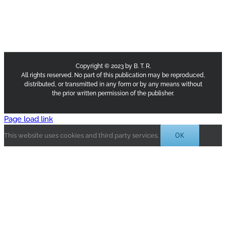
Copyright © 2023 by B. T. R.
All rights reserved. No part of this publication may be reproduced,
distributed, or transmitted in any form or by any means without
the prior written permission of the publisher.
Page load link
OK
This website uses cookies and third party services.