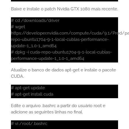
Baixe e instale o patch Nvidia GTX 1080 mais recente.
# cd /downloads/driver
# wget
https://developer.nvidia.com/compute/cuda/9.1/Prod/p
repo-ubuntu1704-9-1-local-cublas-performance-
update-1_1.0-1_amd64
# dpkg -i cuda-repo-ubuntu1704-9-1-local-cublas-
performance-update-1_1.0-1_amd64
Atualize o banco de dados apt-get e instale o pacote
CUDA.
# apt-get update
# apt-get install cuda
Edite o arquivo .bashrc a partir do usuário root e
adicione as seguintes linhas no final.
# vi /root/.bashrc