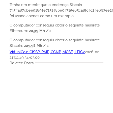
Tenha em mente que o endereço Siacoin
745ffa87dbee91891e715148be04715e65ca8fc4c24e693ee2f
foi usado apenas como um exemplo.
O computador conseguiu obter o seguinte hashrate
Ethereum:
20,99 Mh / s
O computador conseguiu obter o seguinte hashrate
Siacoin:
209,98 Mh / s
VirtualCoin CISSP, PMP, CCNP, MCSE, LPIC2
2026-02-
21T11:49:34-03:00
Related Posts