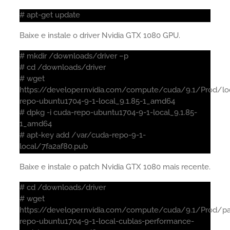
# apt-get update
Baixe e instale o driver Nvidia GTX 1080 GPU.
# mkdir /downloads/driver –p
# cd /downloads/driver
# wget
https://developer.nvidia.com/compute/cuda/9.1/Prod/loc
repo-ubuntu1704-9-1-local_9.1.85-1_amd64
# dpkg -i cuda-repo-ubuntu1704-9-1-local_9.1.85-
1_amd64
# apt-key add /var/cuda-repo-9-1-
local/7fa2af80.pub
Baixe e instale o patch Nvidia GTX 1080 mais recente.
# cd /downloads/driver
# wget
https://developer.nvidia.com/compute/cuda/9.1/Prod/p
repo-ubuntu1704-9-1-local-cublas-performance-