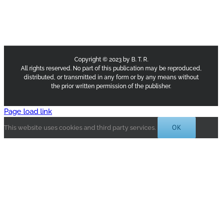
Copyright © 2023 by B. T. R.
All rights reserved. No part of this publication may be reproduced,
distributed, or transmitted in any form or by any means without
the prior written permission of the publisher.
Page load link
OK
This website uses cookies and third party services.