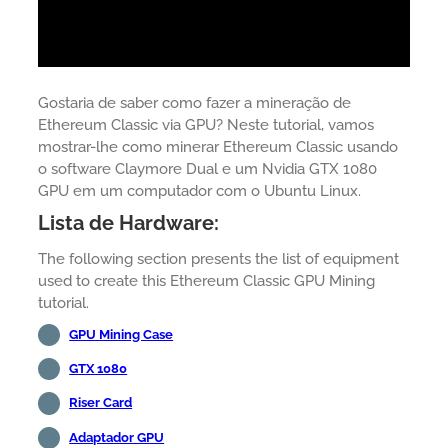
Gostaria de saber como fazer a mineração de
Ethereum Classic via GPU? Neste tutorial, vamos
mostrar-lhe como minerar Ethereum Classic usando
o software Claymore Dual e um Nvidia GTX 1080
GPU em um computador com o Ubuntu Linux.
Lista de Hardware:
The following section presents the list of equipment
used to create this Ethereum Classic GPU Mining
tutorial.
GPU Mining Case
GTX 1080
Riser Card
Adaptador GPU