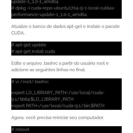
update-1_1.0-1_amd64
# dpkg -i cuda-repo-ubuntu1704-9-1-local-cublas-
performance-update-1_1.0-1_amd64
Atualize o banco de dados apt-get e instale o pacote
CUDA.
# apt-get update
# apt-get install cuda
Edite o arquivo .bashrc a partir do usuário root e
adicione as seguintes linhas no final.
# vi /root/.bashrc
export LD_LIBRARY_PATH=/usr/local/cuda-
9.1/lib64:$LD_LIBRARY_PATH
export PATH=/usr/local/cuda-9.1/bin:$PATH
Agora, você precisa reiniciar seu computador.
# reboot