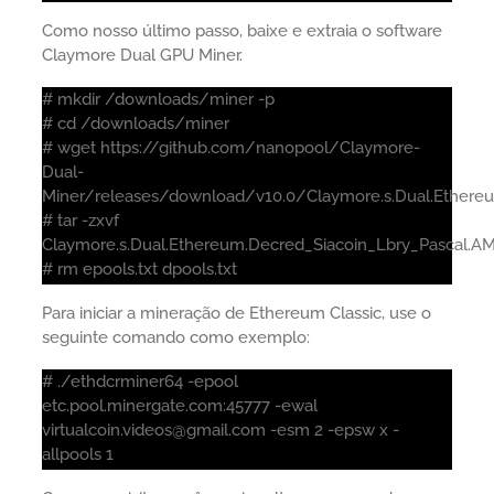
Como nosso último passo, baixe e extraia o software
Claymore Dual GPU Miner.
# mkdir /downloads/miner -p
# cd /downloads/miner
# wget https://github.com/nanopool/Claymore-
Dual-
Miner/releases/download/v10.0/Claymore.s.Dual.Ethereum
# tar -zxvf
Claymore.s.Dual.Ethereum.Decred_Siacoin_Lbry_Pascal.AMD
# rm epools.txt dpools.txt
Para iniciar a mineração de Ethereum Classic, use o
seguinte comando como exemplo:
# ./ethdcrminer64 -epool
etc.pool.minergate.com:45777 -ewal
virtualcoin.videos@gmail.com -esm 2 -epsw x -
allpools 1