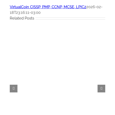
VirtualCoin CISSP, PMP, CCNP, MCSE, LPIC2
2026-02-
18T23:16:11-03:00
Related Posts