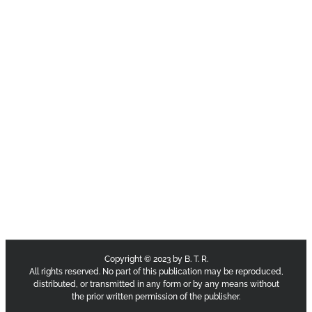
Copyright © 2023 by B. T. R.
All rights reserved. No part of this publication may be reproduced,
distributed, or transmitted in any form or by any means without
the prior written permission of the publisher.