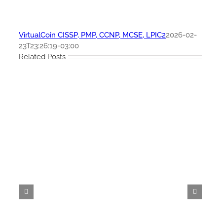
VirtualCoin CISSP, PMP, CCNP, MCSE, LPIC2
2026-02-
23T23:26:19-03:00
Related Posts