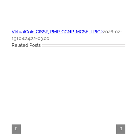
VirtualCoin CISSP, PMP, CCNP, MCSE, LPIC2
2026-02-
19T08:24:22-03:00
Related Posts