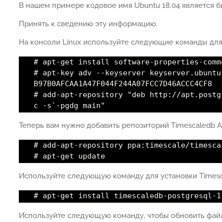
В нашем примере кодовое имя Ubuntu 18.04 является 
Принять к сведению эту информацию.
На консоли Linux используйте следующие команды для
# apt-get install software-properties-comm
# apt-key adv --keyserver keyserver.ubuntu
B97B0AFCAA1A47F044F244A07FCC7D46ACCC4CF8
# add-apt-repository "deb http://apt.postg
c -s`-pgdg main"
Теперь вам нужно добавить репозиторий Timescaledb 
# add-apt-repository ppa:timescale/timesca
# apt-get update
Используйте следующую команду для установки Timesc
# apt-get install timescaledb-postgresql-1
Используйте следующую команду, чтобы обновить файл