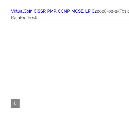
VirtualCoin CISSP, PMP, CCNP, MCSE, LPIC2
2026-02-25T01:0
Related Posts