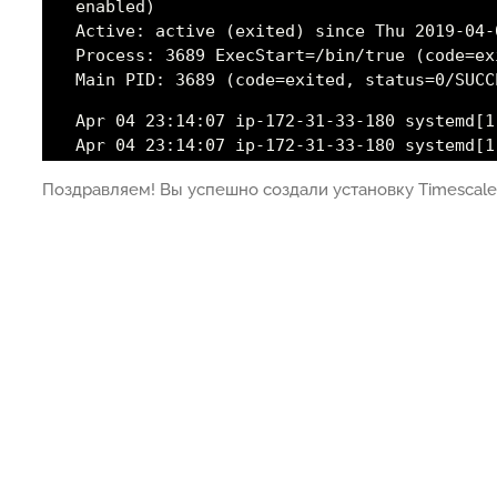
enabled)
Active: active (exited) since Thu 2019-04-
Process: 3689 ExecStart=/bin/true (code=ex
Main PID: 3689 (code=exited, status=0/SUCC
Apr 04 23:14:07 ip-172-31-33-180 systemd[1
Apr 04 23:14:07 ip-172-31-33-180 systemd[1
Поздравляем! Вы успешно создали установку Timescaled