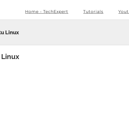
Home - TechExpert
Tutorials
Yout
u Linux
 Linux