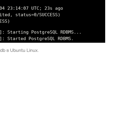
04 23:14:07 UTC; 23s ago
ited, status=0/SUCCESS)
ESS)
]: Starting PostgreSQL RDBMS...
]: Started PostgreSQL RDBMS.
b в Ubuntu Linux.