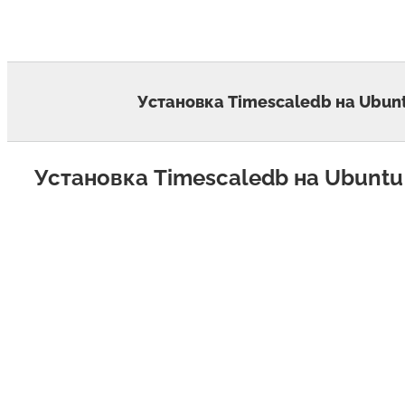
Skip
to
content
Установка Timescaledb на Ubunt
Установка Timescaledb на Ubuntu