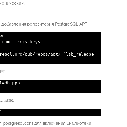
бионическим.
 добавления репозитория PostgreSQL APT
on
.com --recv-keys
resql.org/pub/repos/apt/ `lsb_release -
APT
ledb-ppa
aleDB.
1
 postgresql.conf для включения библиотеки