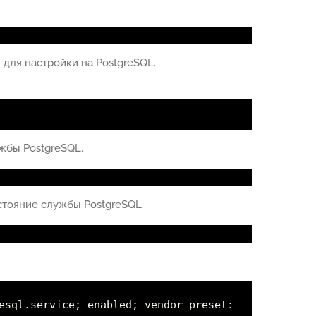
 для настройки на PostgreSQL.
жбы PostgreSQL.
стояние службы PostgreSQL
esql.service; enabled; vendor preset: