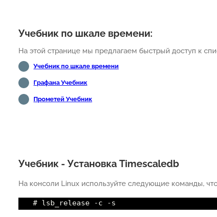
Учебник по шкале времени:
На этой странице мы предлагаем быстрый доступ к спис
Учебник по шкале времени
Графана Учебник
Прометей Учебник
Учебник - Установка Timescaledb
На консоли Linux используйте следующие команды, что
# lsb_release -c -s