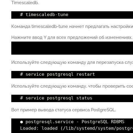
Timescaledb.
# timescaledb-tune
Команда timescaledb-tune начнет предлагать настройки
Нажмите ввод Y для всех предложений об изменениях.
Используйте следующую команду для перезапуска слу
# service postgresql restart
Используйте следующую команду, чтобы проверить со
# service postgresql status
Вот пример вывода статуса сервиса PostgreSQL.
● postgresql.service - PostgreSQL RDBMS
Loaded: loaded (/lib/systemd/system/postgr