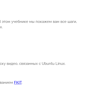
 В этом учебнике мы покажем вам все шаги,
x.
ку видео, связанных с Ubuntu Linux.
азванием
FKIT
.