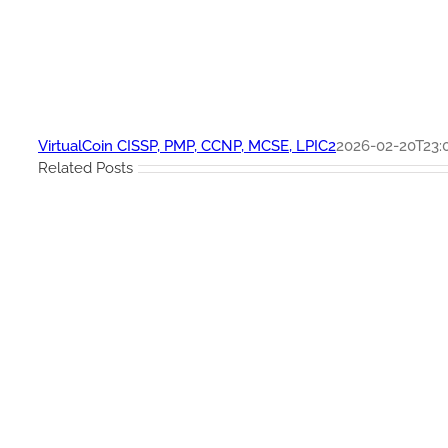
VirtualCoin CISSP, PMP, CCNP, MCSE, LPIC2
2026-02-20T23:0
Related Posts