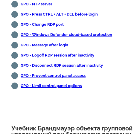
GPO - NTP server
GPO - Press CTRL + ALT + DEL before login
GPO - Change RDP port
GPO - Windows Defender cloud-based protection
GPO - Message after login
GPO - Logoff RDP session after inactivity
GPO - Disconnect RDP session after inactivity
GPO - Prevent control panel access
GPO - Limit control panel options
Учебник Брандмауэр объекта групповой