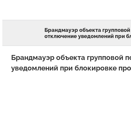
Skip
to
content
Брандмауэр объекта групповой
отключение уведомлений при б
Брандмауэр объекта групповой п
уведомлений при блокировке пр