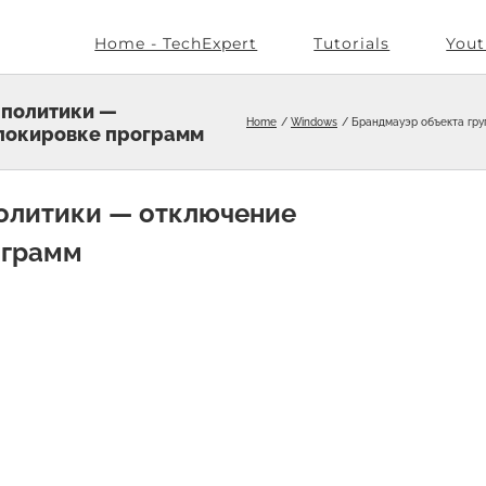
Home - TechExpert
Tutorials
Yout
 политики —
Home
Windows
Брандмауэр объекта гру
локировке программ
олитики — отключение
ограмм