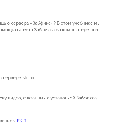
мощью сервера «Забфикс»? В этом учебнике мы
 помощью агента Забфикса на компьютере под
а сервере Nginx.
ку видео, связанных с установкой Забфикса.
азванием
FKIT
.