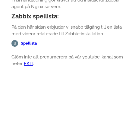
Thsi handledning gör kräver att du installerar Zabbix
agent på Nginx servern.
Zabbix spellista:
På den här sidan erbjuder vi snabb tillgång till en lista
med videor relaterade till Zabbix-installation.
Spellista
Glöm inte att prenumerera på vår youtube-kanal som
heter
FKIT
.