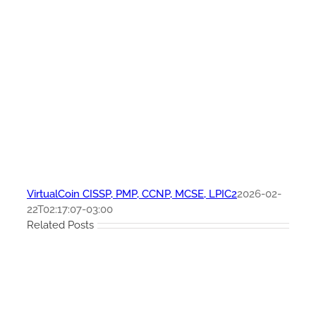
VirtualCoin CISSP, PMP, CCNP, MCSE, LPIC2
2026-02-
22T02:17:07-03:00
Related Posts