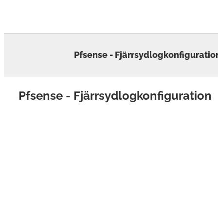
Skip
to
content
Pfsense - Fjärrsydlogkonfiguratio
Pfsense - Fjärrsydlogkonfiguration