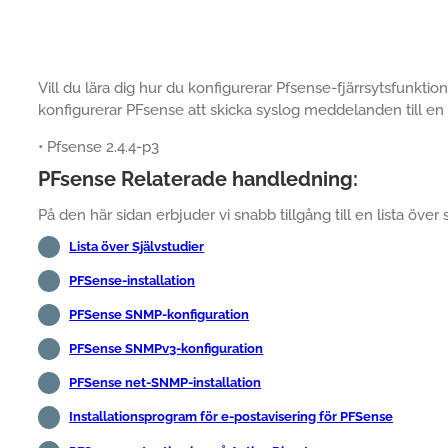
Vill du lära dig hur du konfigurerar Pfsense-fjärrsytsfunktio
konfigurerar PFsense att skicka syslog meddelanden till en
• Pfsense 2.4.4-p3
PFsense Relaterade handledning:
På den här sidan erbjuder vi snabb tillgång till en lista över 
Lista över Självstudier
PFSense-installation
PFSense SNMP-konfiguration
PFSense SNMPv3-konfiguration
PFSense net-SNMP-installation
Installationsprogram för e-postavisering för PFSense