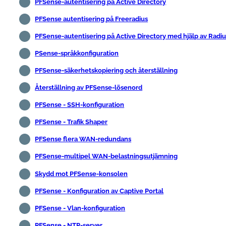
PFSense-autentisering på Active Directory
PFSense autentisering på Freeradius
PFSense-autentisering på Active Directory med hjälp av Radiu
PSense-språkkonfiguration
PFSense-säkerhetskopiering och återställning
Återställning av PFSense-lösenord
PFSense - SSH-konfiguration
PFSense - Trafik Shaper
PFSense flera WAN-redundans
PFSense-multipel WAN-belastningsutjämning
Skydd mot PFSense-konsolen
PFSense - Konfiguration av Captive Portal
PFSense - Vlan-konfiguration
PFSense - NTP-server