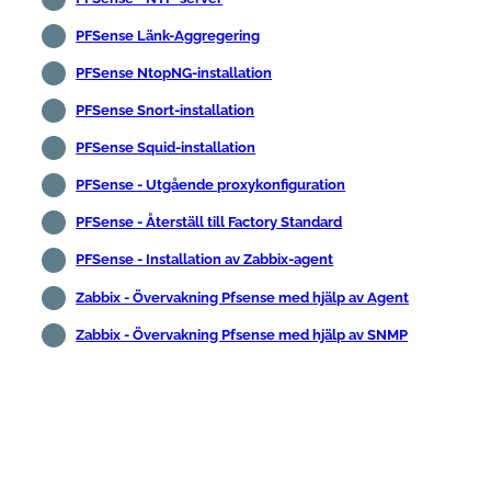
PFSense Länk-Aggregering
PFSense NtopNG-installation
PFSense Snort-installation
PFSense Squid-installation
PFSense - Utgående proxykonfiguration
PFSense - Återställ till Factory Standard
PFSense - Installation av Zabbix-agent
Zabbix - Övervakning Pfsense med hjälp av Agent
Zabbix - Övervakning Pfsense med hjälp av SNMP