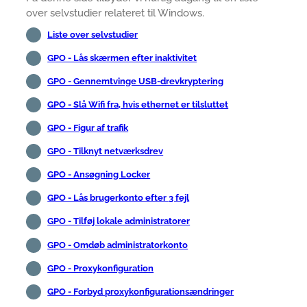
over selvstudier relateret til Windows.
Liste over selvstudier
GPO - Lås skærmen efter inaktivitet
GPO - Gennemtvinge USB-drevkryptering
GPO - Slå Wifi fra, hvis ethernet er tilsluttet
GPO - Figur af trafik
GPO - Tilknyt netværksdrev
GPO - Ansøgning Locker
GPO - Lås brugerkonto efter 3 fejl
GPO - Tilføj lokale administratorer
GPO - Omdøb administratorkonto
GPO - Proxykonfiguration
GPO - Forbyd proxykonfigurationsændringer