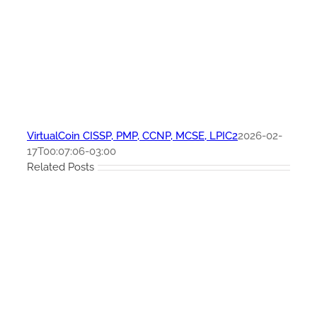
VirtualCoin CISSP, PMP, CCNP, MCSE, LPIC2
2026-02-
17T00:07:06-03:00
Related Posts