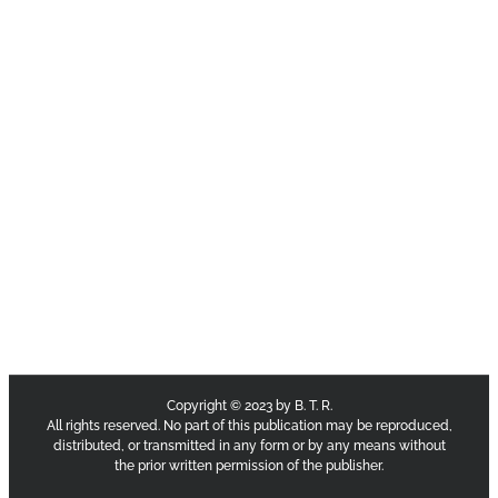
Copyright © 2023 by B. T. R.
All rights reserved. No part of this publication may be reproduced,
distributed, or transmitted in any form or by any means without
the prior written permission of the publisher.