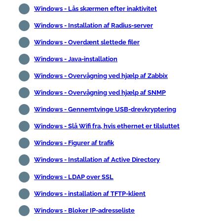
Windows - Lås skærmen efter inaktivitet
Windows - Installation af Radius-server
Windows - Overdænt slettede filer
Windows - Java-installation
Windows - Overvågning ved hjælp af Zabbix
Windows - Overvågning ved hjælp af SNMP
Windows - Gennemtvinge USB-drevkryptering
Windows - Slå Wifi fra, hvis ethernet er tilsluttet
Windows - Figurer af trafik
Windows - Installation af Active Directory
Windows - LDAP over SSL
Windows - installation af TFTP-klient
Windows - Bloker IP-adresseliste