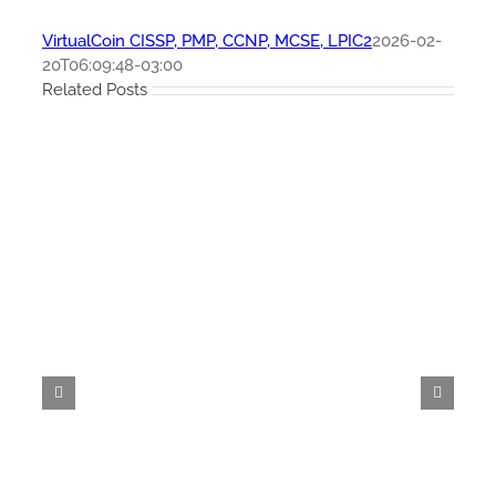
VirtualCoin CISSP, PMP, CCNP, MCSE, LPIC2
2026-02-
20T06:09:48-03:00
Related Posts