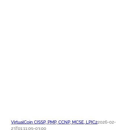
VirtualCoin CISSP, PMP, CCNP, MCSE, LPIC2
2026-02-
23T01:11:09-03:00