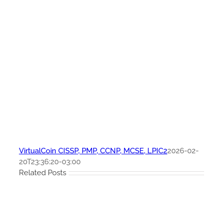
VirtualCoin CISSP, PMP, CCNP, MCSE, LPIC2
2026-02-
20T23:36:20-03:00
Related Posts