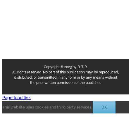
Copyright © 2023 by B. T. R.
All rights reserved. No part of this publication may be reproduced,
distributed, or transmitted in any form or by any means without
the prior written permission of the publisher.
Page load link
OK
This website uses cookies and third party services.