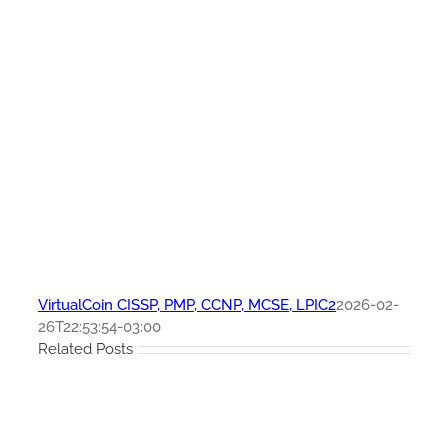
VirtualCoin CISSP, PMP, CCNP, MCSE, LPIC2
2026-02-
26T22:53:54-03:00
Related Posts