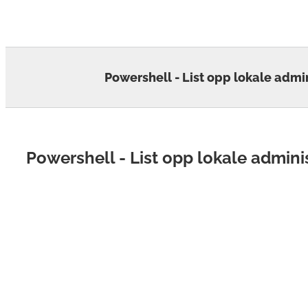
Skip
to
content
Powershell - List opp lokale admi
Powershell - List opp lokale admini