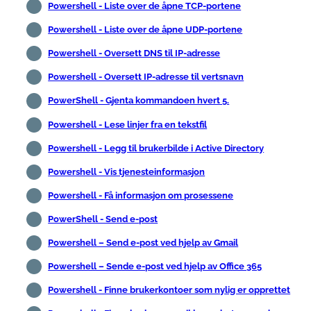
Powershell - Liste over de åpne TCP-portene
Powershell - Liste over de åpne UDP-portene
Powershell - Oversett DNS til IP-adresse
Powershell - Oversett IP-adresse til vertsnavn
PowerShell - Gjenta kommandoen hvert 5.
Powershell - Lese linjer fra en tekstfil
Powershell - Legg til brukerbilde i Active Directory
Powershell - Vis tjenesteinformasjon
Powershell - Få informasjon om prosessene
PowerShell - Send e-post
Powershell – Send e-post ved hjelp av Gmail
Powershell – Sende e-post ved hjelp av Office 365
Powershell - Finne brukerkontoer som nylig er opprettet