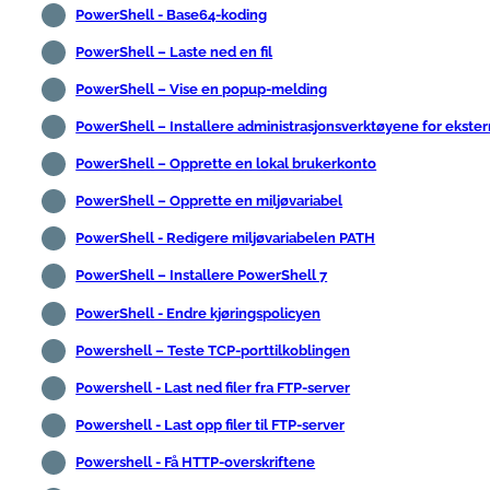
PowerShell - Base64-koding
PowerShell – Laste ned en fil
PowerShell – Vise en popup-melding
PowerShell – Installere administrasjonsverktøyene for ekster
PowerShell – Opprette en lokal brukerkonto
PowerShell – Opprette en miljøvariabel
PowerShell - Redigere miljøvariabelen PATH
PowerShell – Installere PowerShell 7
PowerShell - Endre kjøringspolicyen
Powershell – Teste TCP-porttilkoblingen
Powershell - Last ned filer fra FTP-server
Powershell - Last opp filer til FTP-server
Powershell - Få HTTP-overskriftene