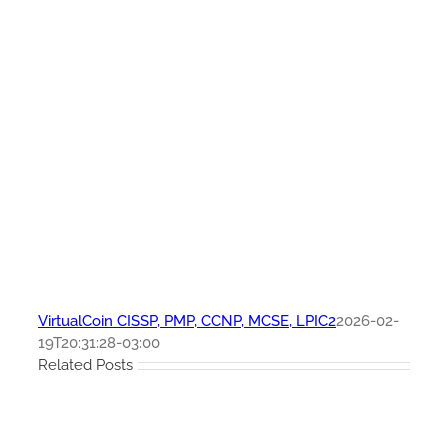
VirtualCoin CISSP, PMP, CCNP, MCSE, LPIC2
2026-02-
19T20:31:28-03:00
Related Posts