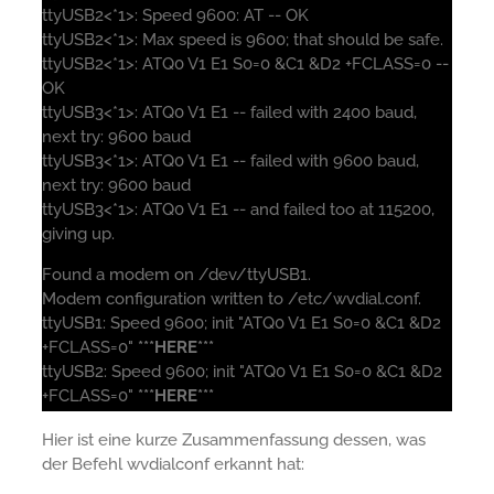
ttyUSB2<*1>: Speed 9600: AT -- OK
ttyUSB2<*1>: Max speed is 9600; that should be safe.
ttyUSB2<*1>: ATQ0 V1 E1 S0=0 &C1 &D2 +FCLASS=0 --
OK
ttyUSB3<*1>: ATQ0 V1 E1 -- failed with 2400 baud,
next try: 9600 baud
ttyUSB3<*1>: ATQ0 V1 E1 -- failed with 9600 baud,
next try: 9600 baud
ttyUSB3<*1>: ATQ0 V1 E1 -- and failed too at 115200,
giving up.
Found a modem on /dev/ttyUSB1.
Modem configuration written to /etc/wvdial.conf.
ttyUSB1: Speed 9600; init "ATQ0 V1 E1 S0=0 &C1 &D2
+FCLASS=0"
***HERE***
ttyUSB2: Speed 9600; init "ATQ0 V1 E1 S0=0 &C1 &D2
+FCLASS=0"
***HERE***
Hier ist eine kurze Zusammenfassung dessen, was
der Befehl wvdialconf erkannt hat: