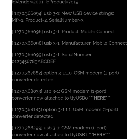
idVendor=2001, idProduct=7e19
[ 1270.366094] usb 3-1: New USB device strings:
Mfr=1, Product=2, SerialNumber=3
[ 1270.366096] usb 3-1: Product: Mobile Connect
[ 1270.366098] usb 3-1: Manufacturer: Mobile Connect
[ 1270.366099] usb 3-1: SerialNumber:
0123456789ABCDEF
[ 1270.367882] option 3-1:1.0: GSM modem (1-port)
converter detected
[ 1270.368033] usb 3-1: GSM modem (1-port)
converter now attached to ttyUSB0
***HERE***
[ 1270.368183] option 3-1:1.1: GSM modem (1-port)
converter detected
[ 1270.368299] usb 3-1: GSM modem (1-port)
converter now attached to ttyUSB1
***HERE***