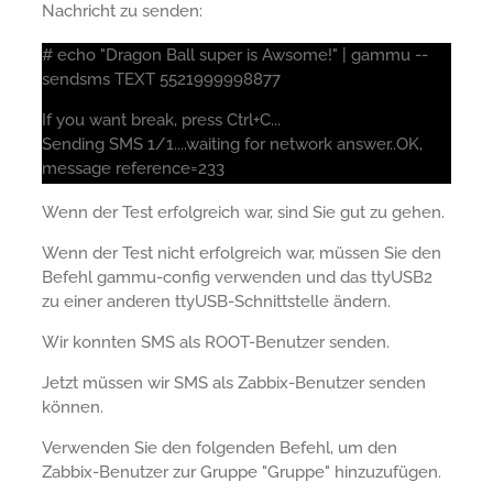
Nachricht zu senden:
# echo "Dragon Ball super is Awsome!" | gammu --
sendsms TEXT 5521999998877
If you want break, press Ctrl+C...
Sending SMS 1/1....waiting for network answer..OK,
message reference=233
Wenn der Test erfolgreich war, sind Sie gut zu gehen.
Wenn der Test nicht erfolgreich war, müssen Sie den
Befehl gammu-config verwenden und das ttyUSB2
zu einer anderen ttyUSB-Schnittstelle ändern.
Wir konnten SMS als ROOT-Benutzer senden.
Jetzt müssen wir SMS als Zabbix-Benutzer senden
können.
Verwenden Sie den folgenden Befehl, um den
Zabbix-Benutzer zur Gruppe "Gruppe" hinzuzufügen.