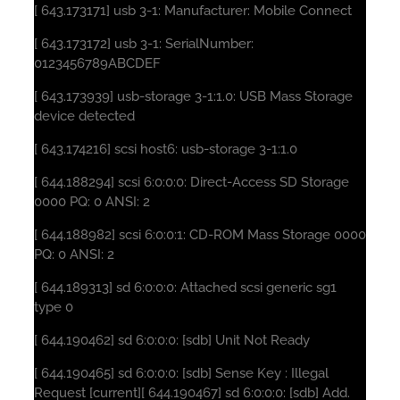
[ 643.173171] usb 3-1: Manufacturer: Mobile Connect
[ 643.173172] usb 3-1: SerialNumber:
0123456789ABCDEF
[ 643.173939] usb-storage 3-1:1.0: USB Mass Storage
device detected
[ 643.174216] scsi host6: usb-storage 3-1:1.0
[ 644.188294] scsi 6:0:0:0: Direct-Access SD Storage
0000 PQ: 0 ANSI: 2
[ 644.188982] scsi 6:0:0:1: CD-ROM Mass Storage 0000
PQ: 0 ANSI: 2
[ 644.189313] sd 6:0:0:0: Attached scsi generic sg1
type 0
[ 644.190462] sd 6:0:0:0: [sdb] Unit Not Ready
[ 644.190465] sd 6:0:0:0: [sdb] Sense Key : Illegal
Request [current][ 644.190467] sd 6:0:0:0: [sdb] Add.