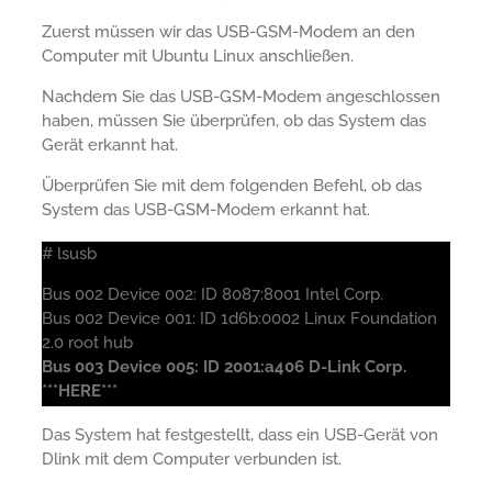
Zuerst müssen wir das USB-GSM-Modem an den
Computer mit Ubuntu Linux anschließen.
Nachdem Sie das USB-GSM-Modem angeschlossen
haben, müssen Sie überprüfen, ob das System das
Gerät erkannt hat.
Überprüfen Sie mit dem folgenden Befehl, ob das
System das USB-GSM-Modem erkannt hat.
# lsusb
Bus 002 Device 002: ID 8087:8001 Intel Corp.
Bus 002 Device 001: ID 1d6b:0002 Linux Foundation
2.0 root hub
Bus 003 Device 005: ID 2001:a406 D-Link Corp.
***HERE***
Das System hat festgestellt, dass ein USB-Gerät von
Dlink mit dem Computer verbunden ist.