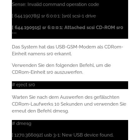
Sense: Invalid command operation code
[ 644.190785] sr 6:0:0:1: [sr0] scsi-1 drive
[ 644.190915] sr 6:0:0:1: Attached scsi CD-ROM sr0
***
Das System hat das USB-GSM-Modem als CDRom-
Einheit namens sr0 erkannt.
Verwenden Sie den folgenden Befehl, um die
CDRom-Einheit sr0 auszuwerfen.
# eject sr0
Warten Sie nach dem Auswerfen des gefälschten
CDRom-Laufwerks 10 Sekunden und verwenden Sie
erneut den Befehl dmesg.
# dmesg
[ 1270.366092] usb 3-1: New USB device found,