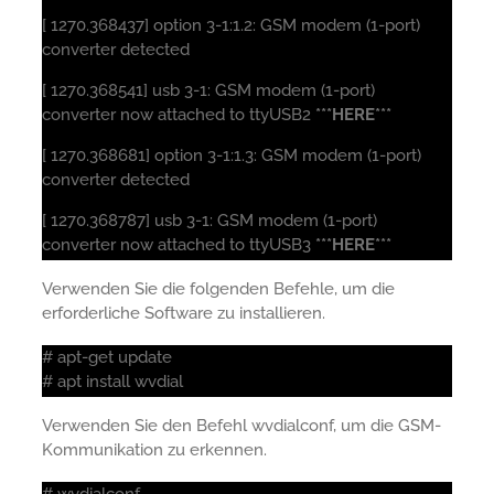
[ 1270.368437] option 3-1:1.2: GSM modem (1-port)
converter detected
[ 1270.368541] usb 3-1: GSM modem (1-port)
converter now attached to ttyUSB2
***HERE***
[ 1270.368681] option 3-1:1.3: GSM modem (1-port)
converter detected
[ 1270.368787] usb 3-1: GSM modem (1-port)
converter now attached to ttyUSB3
***HERE***
Verwenden Sie die folgenden Befehle, um die
erforderliche Software zu installieren.
# apt-get update
# apt install wvdial
Verwenden Sie den Befehl wvdialconf, um die GSM-
Kommunikation zu erkennen.
# wvdialconf