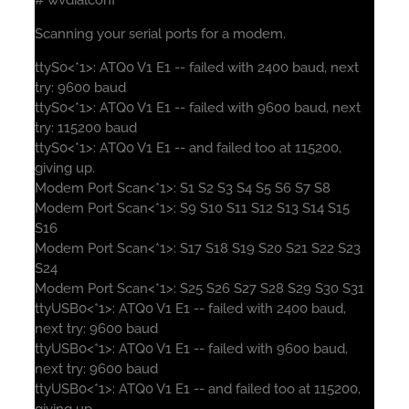
Scanning your serial ports for a modem.
ttyS0<*1>: ATQ0 V1 E1 -- failed with 2400 baud, next
try: 9600 baud
ttyS0<*1>: ATQ0 V1 E1 -- failed with 9600 baud, next
try: 115200 baud
ttyS0<*1>: ATQ0 V1 E1 -- and failed too at 115200,
giving up.
Modem Port Scan<*1>: S1 S2 S3 S4 S5 S6 S7 S8
Modem Port Scan<*1>: S9 S10 S11 S12 S13 S14 S15
S16
Modem Port Scan<*1>: S17 S18 S19 S20 S21 S22 S23
S24
Modem Port Scan<*1>: S25 S26 S27 S28 S29 S30 S31
ttyUSB0<*1>: ATQ0 V1 E1 -- failed with 2400 baud,
next try: 9600 baud
ttyUSB0<*1>: ATQ0 V1 E1 -- failed with 9600 baud,
next try: 9600 baud
ttyUSB0<*1>: ATQ0 V1 E1 -- and failed too at 115200,
giving up.