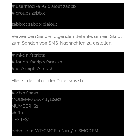
# usermod -a -G dialout zabbix
# groups zabbix
zabbix : zabbix dialout
Verwenden Sie die folgenden Befehle, um ein Skript
zum Senden von SMS-Nachrichten zu erstellen.
# mkdir /scripts
# touch /scripts/sms.sh
# vi /scripts/sms.sh
Hier ist der Inhalt der Datei sms.sh.
#!/bin/bash
MODEM=/dev/ttyUSB2
NUMBER=$1
shift 1
TEXT=$*
echo -e -n "AT+CMGF=1 \015" > $MODEM