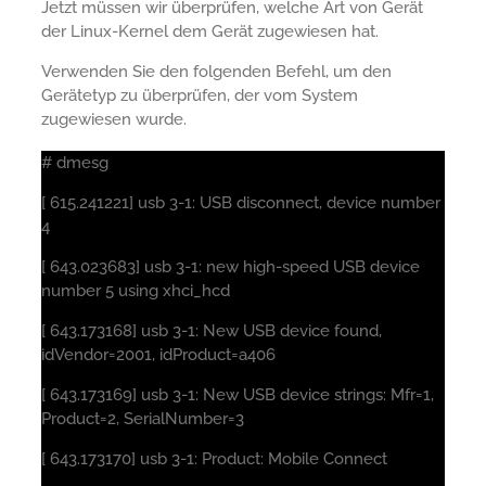
Jetzt müssen wir überprüfen, welche Art von Gerät
der Linux-Kernel dem Gerät zugewiesen hat.
Verwenden Sie den folgenden Befehl, um den
Gerätetyp zu überprüfen, der vom System
zugewiesen wurde.
# dmesg
[ 615.241221] usb 3-1: USB disconnect, device number
4
[ 643.023683] usb 3-1: new high-speed USB device
number 5 using xhci_hcd
[ 643.173168] usb 3-1: New USB device found,
idVendor=2001, idProduct=a406
[ 643.173169] usb 3-1: New USB device strings: Mfr=1,
Product=2, SerialNumber=3
[ 643.173170] usb 3-1: Product: Mobile Connect