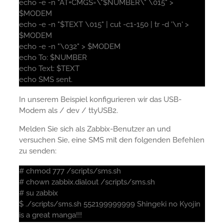
echo -e -n "AT+CMGS=\"$NUMBER\" \015" >
$MODEM
echo -e -n "$TEXT \015" | cut -c1-150 | tr -d '\n' >
$MODEM
echo -e -n "\032" > $MODEM
echo To: $NUMBER
echo Text: $TEXT
echo SMS sent.
In unserem Beispiel konfigurieren wir das USB-
Modem als / dev / ttyUSB2.
Melden Sie sich als Zabbix-Benutzer an und
versuchen Sie, eine SMS mit den folgenden Befehlen
zu senden:
# chmod 777 /scripts/sms.sh
# chown zabbix.dialout /scripts/sms.sh
# su zabbix
$ ./scripts/sms.sh 552199999999 Shingeki no Kyojin
is a great manga!!!