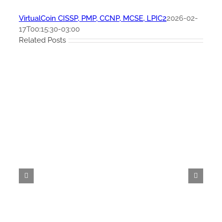
VirtualCoin CISSP, PMP, CCNP, MCSE, LPIC2
2026-02-
17T00:15:30-03:00
Related Posts