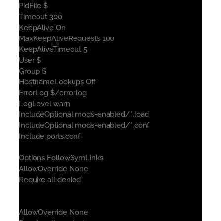
PidFile $
Timeout 300
KeepAlive On
MaxKeepAliveRequests 100
KeepAliveTimeout 5
User $
Group $
HostnameLookups Off
ErrorLog $/error.log
LogLevel warn
IncludeOptional mods-enabled/*.load
IncludeOptional mods-enabled/*.conf
Include ports.conf
Options FollowSymLinks
AllowOverride None
Require all denied
AllowOverride None