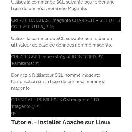
Utilisez la commande SQL suivante pour créer une
base de données nommée Magento.
CREATE DATABASE magento CHARACTER SET UTF8
COLLATE UTF8_BIN;
Utilisez la commande SQL suivante pour créer un
utilisateur de base de données nommé magento.
CREATE USER 'magento'@'%' IDENTIFIED BY
'kamisama123';
Donnez à l'utilisateur SQL nommé magento
l'autorisation sur la base de données nommée
magento.
GRANT ALL PRIVILEGES ON magento.* TO
'magento'@'%';
quit;
Tutoriel - Installer Apache sur Linux