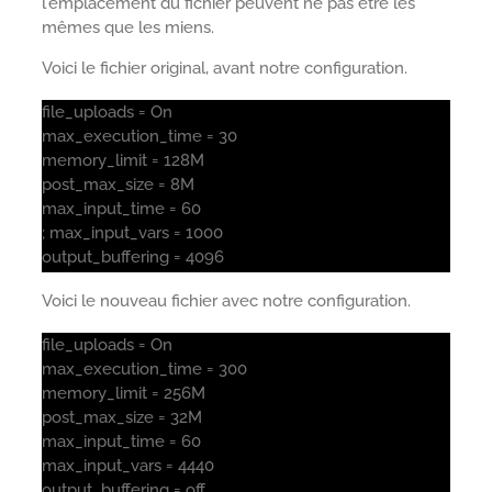
l'emplacement du fichier peuvent ne pas être les
mêmes que les miens.
Voici le fichier original, avant notre configuration.
file_uploads = On
max_execution_time = 30
memory_limit = 128M
post_max_size = 8M
max_input_time = 60
; max_input_vars = 1000
output_buffering = 4096
Voici le nouveau fichier avec notre configuration.
file_uploads = On
max_execution_time = 300
memory_limit = 256M
post_max_size = 32M
max_input_time = 60
max_input_vars = 4440
output_buffering = off