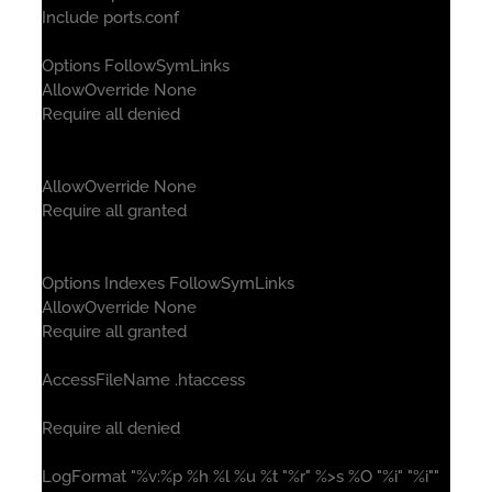
Include ports.conf
Options FollowSymLinks
AllowOverride None
Require all denied
AllowOverride None
Require all granted
Options Indexes FollowSymLinks
AllowOverride None
Require all granted
AccessFileName .htaccess
Require all denied
LogFormat "%v:%p %h %l %u %t "%r" %>s %O "%i" "%i""