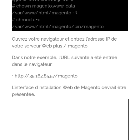
# chown magento.www-data
/var/www/html/magento -R
# chmod u+x
/var/www/html/magento/bin/magento
Ouvrez votre navigateur et entrez l'adresse IP de
votre serveur Web plus / magento.
Dans notre exemple, l'URL suivante a été entrée
dans le navigateur:
• http://35.162.85.57/magento
L’interface d’installation Web de Magento devrait être
présentée.