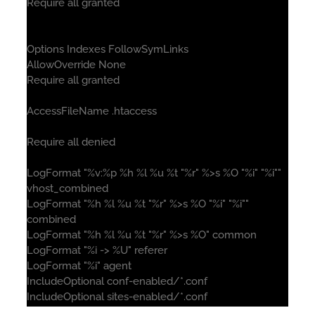
Require all granted
Options Indexes FollowSymLinks
AllowOverride None
Require all granted
AccessFileName .htaccess
Require all denied
LogFormat "%v:%p %h %l %u %t "%r" %>s %O "%i" "%i""
vhost_combined
LogFormat "%h %l %u %t "%r" %>s %O "%i" "%i""
combined
LogFormat "%h %l %u %t "%r" %>s %O" common
LogFormat "%i -> %U" referer
LogFormat "%i" agent
IncludeOptional conf-enabled/*.conf
IncludeOptional sites-enabled/*.conf