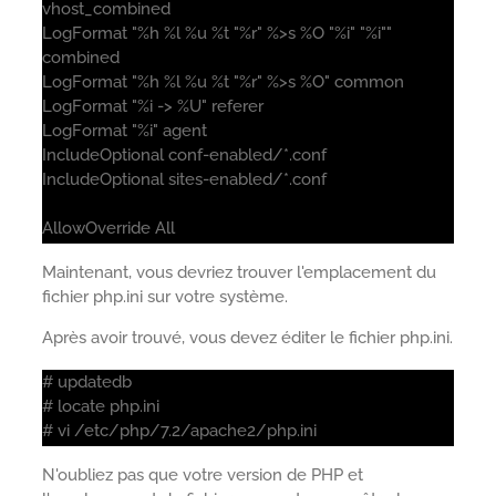
vhost_combined
LogFormat "%h %l %u %t "%r" %>s %O "%i" "%i""
combined
LogFormat "%h %l %u %t "%r" %>s %O" common
LogFormat "%i -> %U" referer
LogFormat "%i" agent
IncludeOptional conf-enabled/*.conf
IncludeOptional sites-enabled/*.conf
AllowOverride All
Maintenant, vous devriez trouver l'emplacement du
fichier php.ini sur votre système.
Après avoir trouvé, vous devez éditer le fichier php.ini.
# updatedb
# locate php.ini
# vi /etc/php/7.2/apache2/php.ini
N'oubliez pas que votre version de PHP et