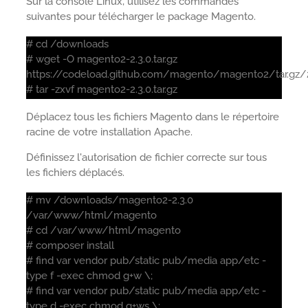
Sur la console Linux, utilisez les commandes
suivantes pour télécharger le package Magento.
# cd /downloads
# wget -O magento2-2.3.0.tar.gz
https://codeload.github.com/magento/magento2/tar.gz/2
# tar -zxvf magento2-2.3.0.tar.gz
Déplacez tous les fichiers Magento dans le répertoire
racine de votre installation Apache.
Définissez l'autorisation de fichier correcte sur tous
les fichiers déplacés.
# mv /downloads/magento2-2.3.0
/var/www/html/magento
# cd /var/www/html/magento
# composer install
# find var vendor pub/static pub/media app/etc -
type f -exec chmod g+w \;
# find var vendor pub/static pub/media app/etc -
type d -exec chmod g+ws \;