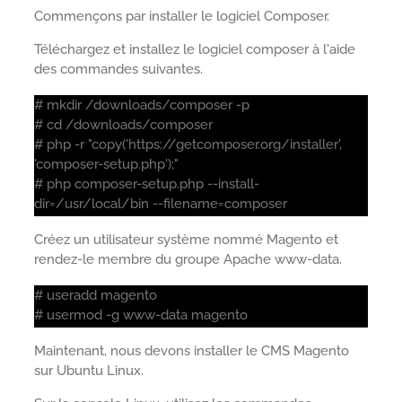
Commençons par installer le logiciel Composer.
Téléchargez et installez le logiciel composer à l'aide
des commandes suivantes.
# mkdir /downloads/composer -p
# cd /downloads/composer
# php -r "copy('https://getcomposer.org/installer',
'composer-setup.php');"
# php composer-setup.php --install-
dir=/usr/local/bin --filename=composer
Créez un utilisateur système nommé Magento et
rendez-le membre du groupe Apache www-data.
# useradd magento
# usermod -g www-data magento
Maintenant, nous devons installer le CMS Magento
sur Ubuntu Linux.