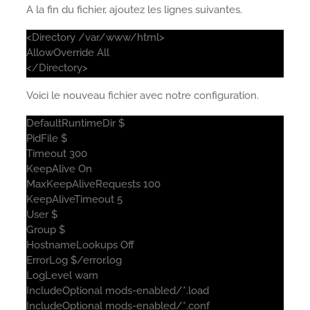
A la fin du fichier, ajoutez les lignes suivantes.
<Directory /var/www/html>
AllowOverride All
</Directory>
Voici le nouveau fichier avec notre configuration.
DefaultRuntimeDir $
PidFile $
Timeout 300
KeepAlive On
MaxKeepAliveRequests 100
KeepAliveTimeout 5
User $
Group $
HostnameLookups Off
ErrorLog $/error.log
LogLevel warn
IncludeOptional mods-enabled/*.load
IncludeOptional mods-enabled/*.conf