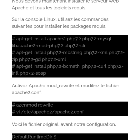
Nous devons maintenant installer le serveur Web
Apache et tous les logiciels requis.
Sur la console Linux, utilisez les commandes
suivantes pour installer les packages requis.
# apt-get install apache2 php7.2 php7.2-mysql
libapache2-mod-php7.2 php7.2-cli
# apt-get install php7.2-mbstring php7.2-xml php7.2-
zip php7.2-gd php7.2-xml
# apt-get install php7.2-bcmath php7.2-curl php7.2-
intl php7.2-soap
Activez Apache mod_rewrite et modifiez le fichier
apache2.conf.
# a2enmod rewrite
# vi /etc/apache2/apache2.conf
Voici le fichier original, avant notre configuration.
DefaultRuntimeDir $