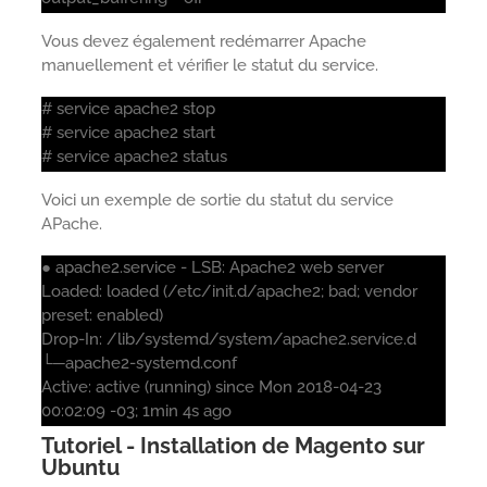
Vous devez également redémarrer Apache
manuellement et vérifier le statut du service.
# service apache2 stop
# service apache2 start
# service apache2 status
Voici un exemple de sortie du statut du service
APache.
● apache2.service - LSB: Apache2 web server
Loaded: loaded (/etc/init.d/apache2; bad; vendor
preset: enabled)
Drop-In: /lib/systemd/system/apache2.service.d
└─apache2-systemd.conf
Active: active (running) since Mon 2018-04-23
00:02:09 -03; 1min 4s ago
Tutoriel - Installation de Magento sur
Ubuntu