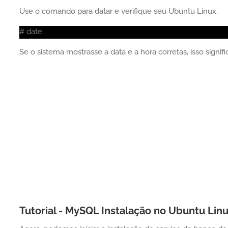
Use o comando para datar e verifique seu Ubuntu Linux.
# date
Se o sistema mostrasse a data e a hora corretas, isso signi
Tutorial - MySQL Instalação no Ubuntu Lin