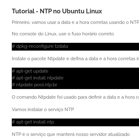
Tutorial - NTP no Ubuntu Linux
Primeiro, vamos usar a data e a hora corretas usando o NTP
No console do Linux, use o fuso horário correto
# dpkg-reconfigure tzdata
Instale o pacote Ntpdate e defina a data e a hora corretas
# apt-get update
# apt-get install ntpdate
# ntpdate pool.ntp.br
O comando Ntpdate foi usado para definir a data e a hora co
Vamos instalar o serviço NTP
# apt-get install ntp
NTP é o serviço que manterá nosso servidor atualizado