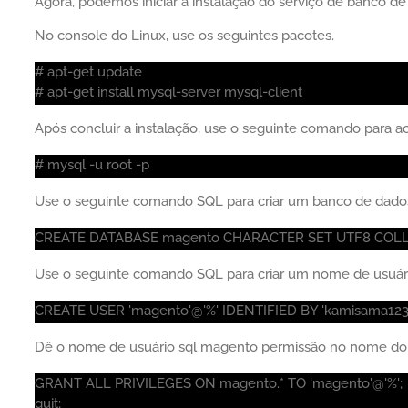
Agora, podemos iniciar a instalação do serviço de banco de
No console do Linux, use os seguintes pacotes.
# apt-get update
# apt-get install mysql-server mysql-client
Após concluir a instalação, use o seguinte comando para 
# mysql -u root -p
Use o seguinte comando SQL para criar um banco de dad
CREATE DATABASE magento CHARACTER SET UTF8 COLL
Use o seguinte comando SQL para criar um nome de usuár
CREATE USER 'magento'@'%' IDENTIFIED BY 'kamisama123'
Dê o nome de usuário sql magento permissão no nome d
GRANT ALL PRIVILEGES ON magento.* TO 'magento'@'%';
quit;