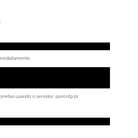
.
 imediatamente.
rretas usando o servidor: pool.ntp.br