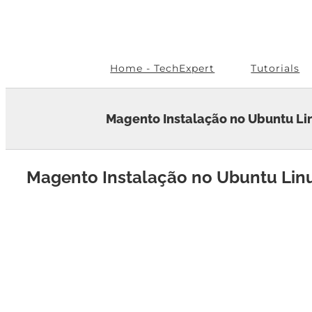
Skip
to
content
Home - TechExpert
Tutorials
Magento Instalação no Ubuntu Li
Magento Instalação no Ubuntu Lin