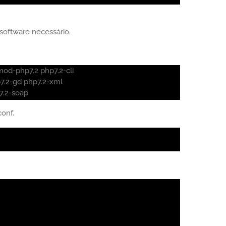
software necessário.
mod-php7.2 php7.2-cli
p7.2-gd php7.2-xml
p7.2-soap
onf.