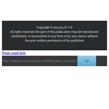
Copyright © 2023 by B. T. R.
All rights reserved. No part of this publication may be reproduced,
distributed, or transmitted in any form or by any means without
the prior written permission of the publisher.
Page load link
OK
This website uses cookies and third party services.