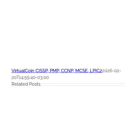
VirtualCoin CISSP, PMP, CCNP, MCSE, LPIC2
2026-02-
20T14:59:40-03:00
Related Posts