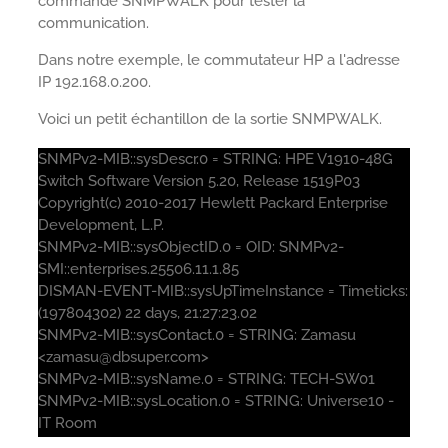
commande SNMPWALK pour tester la
communication.
Dans notre exemple, le commutateur HP a l'adresse
IP 192.168.0.200.
Voici un petit échantillon de la sortie SNMPWALK.
SNMPv2-MIB::sysDescr.0 = STRING: HPE V1910-48G
Switch Software Version 5.20, Release 1519P03
Copyright(c) 2010-2017 Hewlett Packard Enterprise
Development, L.P.
SNMPv2-MIB::sysObjectID.0 = OID: SNMPv2-
SMI::enterprises.25506.11.1.85
DISMAN-EVENT-MIB::sysUpTimeInstance = Timeticks:
(197804302) 22 days, 21:27:23.02
SNMPv2-MIB::sysContact.0 = STRING: Zamasu
<zamasu@dbsuper.com>
SNMPv2-MIB::sysName.0 = STRING: TECH-SW01
SNMPv2-MIB::sysLocation.0 = STRING: Universe10 -
IT Room