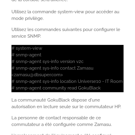
Utilisez la commande system-view pour accéder au
mode privilège.
Utilisez les commandes suivantes pour configurer le
service SNMP.
# system-view
# snmp-agent
# snmp-agent sys-info version v2c
# snmp-agent sys-info contact Zamasu
<zamasu@dbsuper.com>
# snmp-agent sys-info location Universe10 - IT Room
# snmp-agent community read GokuBlack
La communauté GokuBlack dispose d'une
autorisation en lecture seule sur le commutateur HP.
La personne de contact responsable de ce
commutateur a été configurée comme Zamasu.