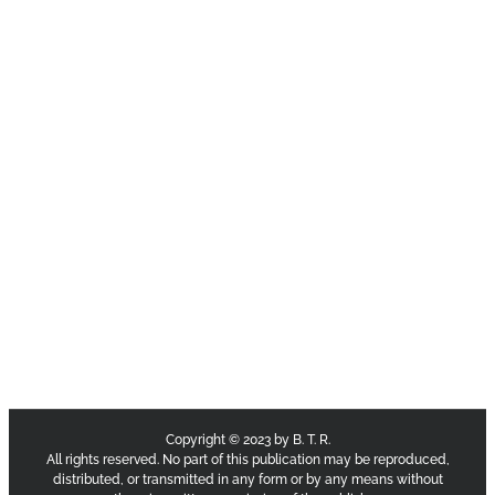
Copyright © 2023 by B. T. R.
All rights reserved. No part of this publication may be reproduced,
distributed, or transmitted in any form or by any means without