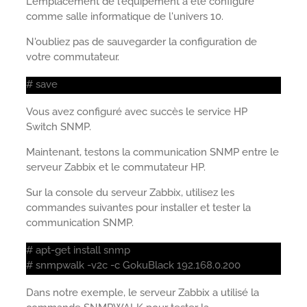
L'emplacement de l'équipement a été configuré
comme salle informatique de l'univers 10.
N'oubliez pas de sauvegarder la configuration de
votre commutateur.
# save
Vous avez configuré avec succès le service HP
Switch SNMP.
Maintenant, testons la communication SNMP entre le
serveur Zabbix et le commutateur HP.
Sur la console du serveur Zabbix, utilisez les
commandes suivantes pour installer et tester la
communication SNMP.
# apt-get install snmp
# snmpwalk -v2c -c GokuBlack 192.168.0.200
Dans notre exemple, le serveur Zabbix a utilisé la