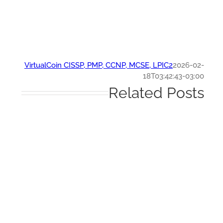
VirtualCoin CISSP, PMP, CCNP, MCSE, LPIC2
2026-0
18T03:42:43-03:
Related Post