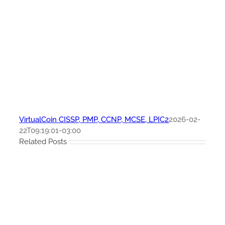
VirtualCoin CISSP, PMP, CCNP, MCSE, LPIC2
2026-02-
22T09:19:01-03:00
Related Posts