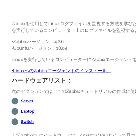
Zabbixを使用してLinuxログファイルを監視する方法を学びた
を実行しているコンピューター上のログファイルを監視するよう
•Zabbixバージョン：4.2.6
•Ubuntuバージョン：18.04
Linuxを実行しているコンピューターにZabbixエージェ
•LinuxへのZabbixエージェントのインストール。
ハードウェアリスト：
次のセクションでは、このZabbixチュートリアルの作成に
Server
Laptop
Switch
上記のすべてのハードウェアは、Amazon Webサイトで見