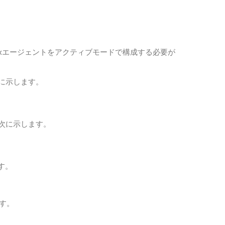
bixエージェントをアクティブモードで構成する必要が
次に示します。
を次に示します。
す。
す。