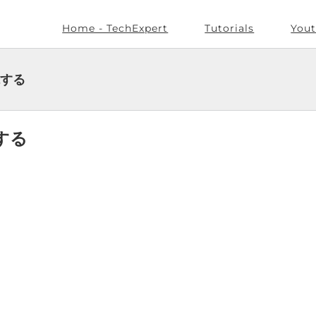
Home - TechExpert
Tutorials
Yout
視する
視する