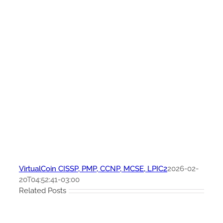
VirtualCoin CISSP, PMP, CCNP, MCSE, LPIC2
2026-02-
20T04:52:41-03:00
Related Posts