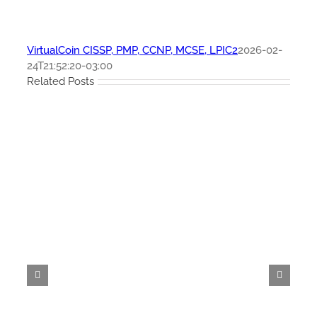
VirtualCoin CISSP, PMP, CCNP, MCSE, LPIC2
2026-02-
24T21:52:20-03:00
Related Posts