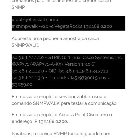
comandos para instalar e testar a comunicação
SNMP.
# apt-get install snmp
# snmpwalk -v2c -c VegetaRocks 192.168.0.200
Aqui está uma pequena amostra da saída
SNMPWALK.
iso.3.6.1.2.1.1.1.0 = STRING: "Linux, Cisco Systems, Inc
WAP371 (WAP371-A-K9), Version 1.3.0.6"
iso.3.6.1.2.1.1.2.0 = OID: iso.3.6.1.4.1.9.6.1.34.371.1
iso.3.6.1.2.1.1.3.0 = Timeticks: (45197900) 5 days,
5:32:59.00
Em nosso exemplo, o servidor Zabbix usou o
comando SNMPWALK para testar a comunicação.
Em nosso exemplo, o Access Point Cisco tem o
endereço IP 192.168.0.200.
Parabéns, o serviço SNMP foi configurado com