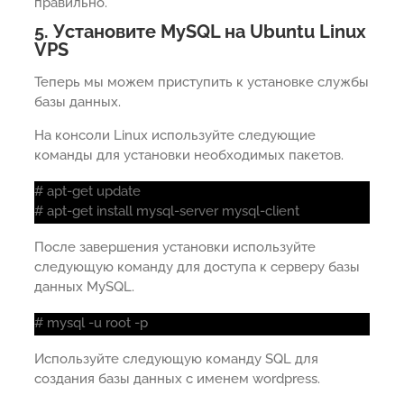
правильно.
5. Установите MySQL на Ubuntu Linux
VPS
Теперь мы можем приступить к установке службы
базы данных.
На консоли Linux используйте следующие
команды для установки необходимых пакетов.
# apt-get update
# apt-get install mysql-server mysql-client
После завершения установки используйте
следующую команду для доступа к серверу базы
данных MySQL.
# mysql -u root -p
Используйте следующую команду SQL для
создания базы данных с именем wordpress.