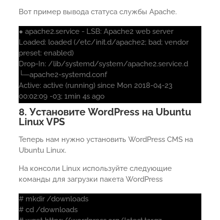
Вот пример вывода статуса службы Apache.
● apache2.service - LSB: Apache2 web server
Loaded: loaded (/etc/init.d/apache2; bad; vendor
preset: enabled)
Drop-In: /lib/systemd/system/apache2.service.d
└─apache2-systemd.conf
Active: active (running) since Mon 2018-04-23
00:02:09 -03; 1min 4s ago
8. Установите WordPress на Ubuntu
Linux VPS
Теперь нам нужно установить WordPress CMS на
Ubuntu Linux.
На консоли Linux используйте следующие
команды для загрузки пакета WordPress
# mkdir /downloads
# cd /downloads