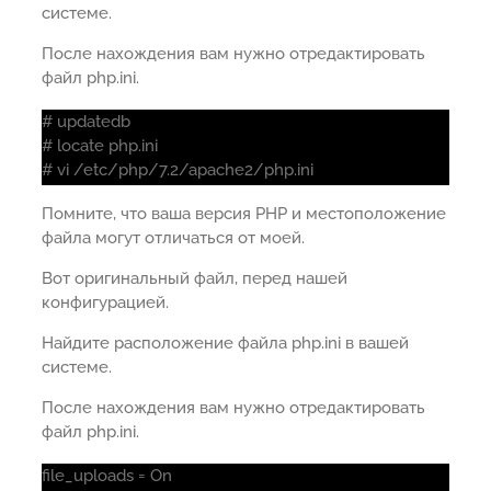
системе.
После нахождения вам нужно отредактировать
файл php.ini.
# updatedb
# locate php.ini
# vi /etc/php/7.2/apache2/php.ini
Помните, что ваша версия PHP и местоположение
файла могут отличаться от моей.
Вот оригинальный файл, перед нашей
конфигурацией.
Найдите расположение файла php.ini в вашей
системе.
После нахождения вам нужно отредактировать
файл php.ini.
file_uploads = On