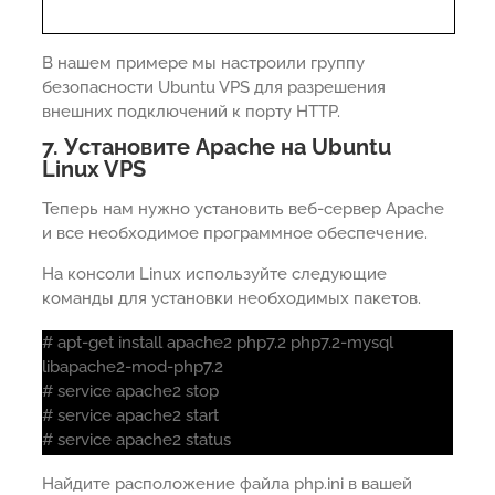
В нашем примере мы настроили группу
безопасности Ubuntu VPS для разрешения
внешних подключений к порту HTTP.
7. Установите Apache на Ubuntu
Linux VPS
Теперь нам нужно установить веб-сервер Apache
и все необходимое программное обеспечение.
На консоли Linux используйте следующие
команды для установки необходимых пакетов.
# apt-get install apache2 php7.2 php7.2-mysql
libapache2-mod-php7.2
# service apache2 stop
# service apache2 start
# service apache2 status
Найдите расположение файла php.ini в вашей