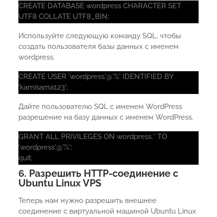
CREATE DATABASE wordpress CHARACTER SET
UTF8 COLLATE UTF8_BIN;
Используйте следующую команду SQL, чтобы
создать пользователя базы данных с именем
wordpress.
CREATE USER 'wordpress'@'%' IDENTIFIED BY
'kamisama123';
Дайте пользователю SQL с именем WordPress
разрешение на базу данных с именем WordPress.
GRANT ALL PRIVILEGES ON wordpress.* TO
'wordpress'@'%';
quit;
6. Разрешить HTTP-соединение с
Ubuntu Linux VPS
Теперь нам нужно разрешить внешнее
соединение с виртуальной машиной Ubuntu Linux