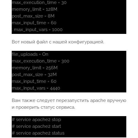
max_execution_time = 30
memory_limit = 128M
post_max_size = 8M
max_input_time = 60
; max_input_vars = 1000
Вот новый файл с нашей конфигурацией.
file_uploads = On
max_execution_time = 300
memory_limit = 256M
post_max_size = 32M
max_input_time = 60
max_input_vars = 4440
Вам также следует перезапустить apache вручную
и проверить статус сервиса.
# service apache2 stop
# service apache2 start
# service apache2 status