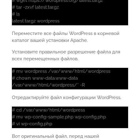
# wget https://wordpress.org/latest.tar.gz
# tar -zxvf latest.tar.gz
# ls
latest.tar.gz wordpress
Переместите все файлы WordPress в корневой
каталог вашей установки Apache.
Установите правильное разрешение файла для
всех перемещенных файлов.
# mv wordpress /var/www/html/wordpress
# chown www-data.www-data
/var/www/html/wordpress/* -R
Отредактируйте файл конфигурации WordPress.
# cd /var/www/html/wordpress
# mv wp-config-sample.php wp-config.php
# vi wp-config.php
Вот оригинальный файл, перед нашей