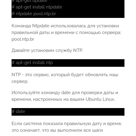
# apt-get update
# apt-get install ntpdate
# ntpdate pool.ntp.br
Команда Ntpdate использовалась для установки
правильной даты и времени с помощью сервера:
pool.ntp.br
Давайте установим службу NTP.
# apt-get install ntp
NTP - это сервис, который будет обновлять наш
сервер.
Используйте команду date для проверки даты и
времени, настроенных на вашем Ubuntu Linux.
# date
Если система показала правильную дату и время,
это означает, что вы выполнили все шаги