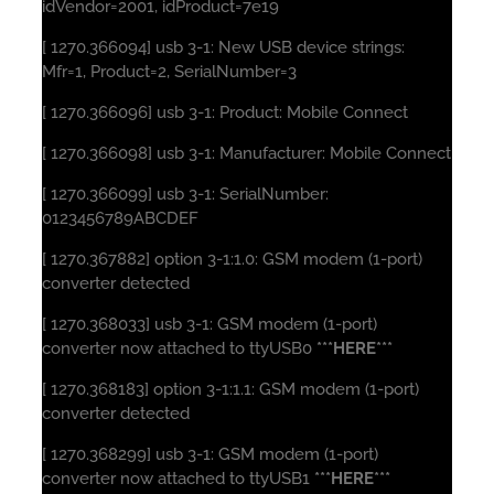
idVendor=2001, idProduct=7e19
[ 1270.366094] usb 3-1: New USB device strings:
Mfr=1, Product=2, SerialNumber=3
[ 1270.366096] usb 3-1: Product: Mobile Connect
[ 1270.366098] usb 3-1: Manufacturer: Mobile Connect
[ 1270.366099] usb 3-1: SerialNumber:
0123456789ABCDEF
[ 1270.367882] option 3-1:1.0: GSM modem (1-port)
converter detected
[ 1270.368033] usb 3-1: GSM modem (1-port)
converter now attached to ttyUSB0
***HERE***
[ 1270.368183] option 3-1:1.1: GSM modem (1-port)
converter detected
[ 1270.368299] usb 3-1: GSM modem (1-port)
converter now attached to ttyUSB1
***HERE***