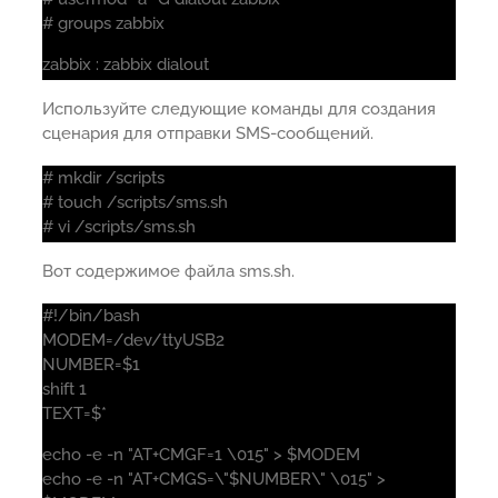
# groups zabbix
zabbix : zabbix dialout
Используйте следующие команды для создания
сценария для отправки SMS-сообщений.
# mkdir /scripts
# touch /scripts/sms.sh
# vi /scripts/sms.sh
Вот содержимое файла sms.sh.
#!/bin/bash
MODEM=/dev/ttyUSB2
NUMBER=$1
shift 1
TEXT=$*
echo -e -n "AT+CMGF=1 \015" > $MODEM
echo -e -n "AT+CMGS=\"$NUMBER\" \015" >