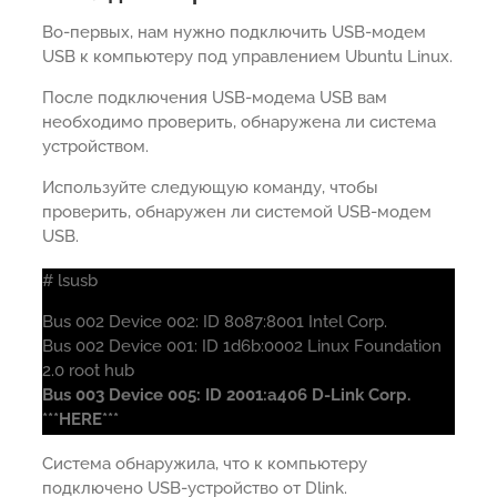
Во-первых, нам нужно подключить USB-модем
USB к компьютеру под управлением Ubuntu Linux.
После подключения USB-модема USB вам
необходимо проверить, обнаружена ли система
устройством.
Используйте следующую команду, чтобы
проверить, обнаружен ли системой USB-модем
USB.
# lsusb
Bus 002 Device 002: ID 8087:8001 Intel Corp.
Bus 002 Device 001: ID 1d6b:0002 Linux Foundation
2.0 root hub
Bus 003 Device 005: ID 2001:a406 D-Link Corp.
***HERE***
Система обнаружила, что к компьютеру
подключено USB-устройство от Dlink.