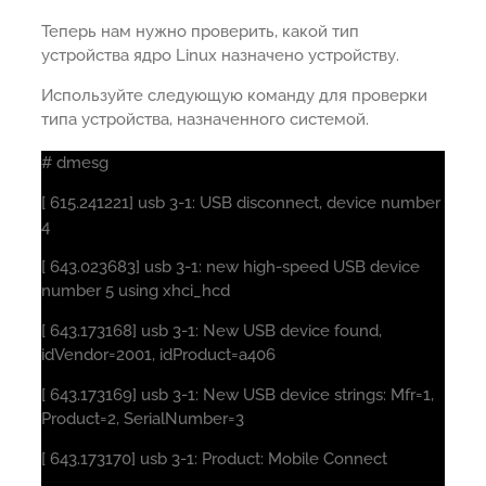
Теперь нам нужно проверить, какой тип
устройства ядро Linux назначено устройству.
Используйте следующую команду для проверки
типа устройства, назначенного системой.
# dmesg
[ 615.241221] usb 3-1: USB disconnect, device number
4
[ 643.023683] usb 3-1: new high-speed USB device
number 5 using xhci_hcd
[ 643.173168] usb 3-1: New USB device found,
idVendor=2001, idProduct=a406
[ 643.173169] usb 3-1: New USB device strings: Mfr=1,
Product=2, SerialNumber=3
[ 643.173170] usb 3-1: Product: Mobile Connect