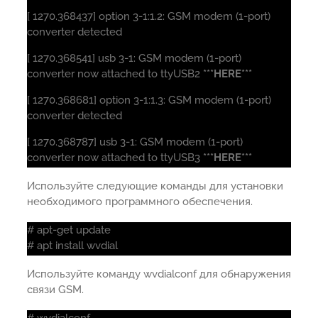
[ 1270.368437] option 3-1:1.2: GSM modem (1-port)
converter detected
[ 1270.368541] usb 3-1: GSM modem (1-port)
converter now attached to ttyUSB2
***HERE***
[ 1270.368681] option 3-1:1.3: GSM modem (1-port)
converter detected
[ 1270.368787] usb 3-1: GSM modem (1-port)
converter now attached to ttyUSB3
***HERE***
Используйте следующие команды для установки
необходимого программного обеспечения.
# apt-get update
# apt install wvdial
Используйте команду wvdialconf для обнаружения
связи GSM.
# wvdialconf