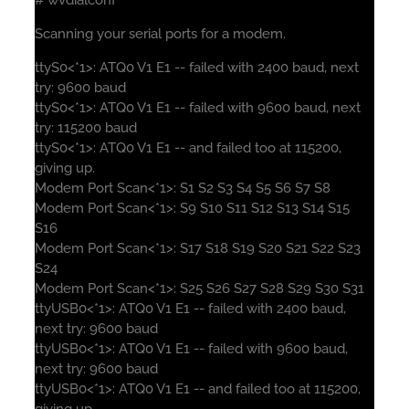
Scanning your serial ports for a modem.
ttyS0<*1>: ATQ0 V1 E1 -- failed with 2400 baud, next
try: 9600 baud
ttyS0<*1>: ATQ0 V1 E1 -- failed with 9600 baud, next
try: 115200 baud
ttyS0<*1>: ATQ0 V1 E1 -- and failed too at 115200,
giving up.
Modem Port Scan<*1>: S1 S2 S3 S4 S5 S6 S7 S8
Modem Port Scan<*1>: S9 S10 S11 S12 S13 S14 S15
S16
Modem Port Scan<*1>: S17 S18 S19 S20 S21 S22 S23
S24
Modem Port Scan<*1>: S25 S26 S27 S28 S29 S30 S31
ttyUSB0<*1>: ATQ0 V1 E1 -- failed with 2400 baud,
next try: 9600 baud
ttyUSB0<*1>: ATQ0 V1 E1 -- failed with 9600 baud,
next try: 9600 baud
ttyUSB0<*1>: ATQ0 V1 E1 -- and failed too at 115200,
giving up.