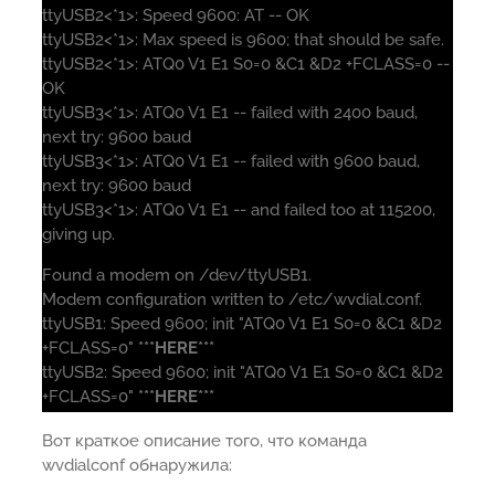
ttyUSB2<*1>: Speed 9600: AT -- OK
ttyUSB2<*1>: Max speed is 9600; that should be safe.
ttyUSB2<*1>: ATQ0 V1 E1 S0=0 &C1 &D2 +FCLASS=0 --
OK
ttyUSB3<*1>: ATQ0 V1 E1 -- failed with 2400 baud,
next try: 9600 baud
ttyUSB3<*1>: ATQ0 V1 E1 -- failed with 9600 baud,
next try: 9600 baud
ttyUSB3<*1>: ATQ0 V1 E1 -- and failed too at 115200,
giving up.
Found a modem on /dev/ttyUSB1.
Modem configuration written to /etc/wvdial.conf.
ttyUSB1: Speed 9600; init "ATQ0 V1 E1 S0=0 &C1 &D2
+FCLASS=0"
***HERE***
ttyUSB2: Speed 9600; init "ATQ0 V1 E1 S0=0 &C1 &D2
+FCLASS=0"
***HERE***
Вот краткое описание того, что команда
wvdialconf обнаружила: