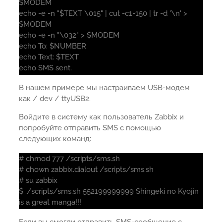
$MODEM
echo -e -n "$TEXT \015" | cut -c1-150 | tr -d '\n' >
$MODEM
echo -e -n "\032" > $MODEM
echo To: $NUMBER
echo Text: $TEXT
echo SMS sent.
В нашем примере мы настраиваем USB-модем
как / dev / ttyUSB2.
Войдите в систему как пользователь Zabbix и
попробуйте отправить SMS с помощью
следующих команд:
# chmod 777 /scripts/sms.sh
# chown zabbix.dialout /scripts/sms.sh
# su zabbix
$ ./scripts/sms.sh 552199999999 Shingeki no Kyojin
is a great manga!!!
Если вы смогли отправить SMS-сообщение с