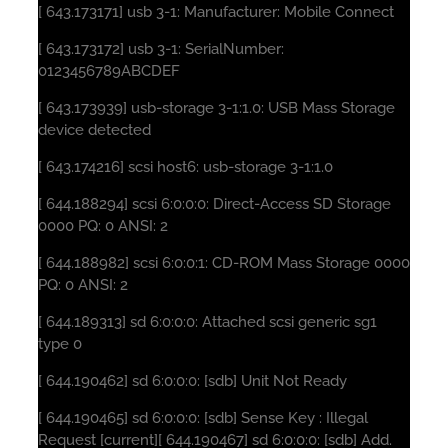
[ 643.173171] usb 3-1: Manufacturer: Mobile Connect
[ 643.173172] usb 3-1: SerialNumber:
0123456789ABCDEF
[ 643.173939] usb-storage 3-1:1.0: USB Mass Storage
device detected
[ 643.174216] scsi host6: usb-storage 3-1:1.0
[ 644.188294] scsi 6:0:0:0: Direct-Access SD Storage
0000 PQ: 0 ANSI: 2
[ 644.188982] scsi 6:0:0:1: CD-ROM Mass Storage 0000
PQ: 0 ANSI: 2
[ 644.189313] sd 6:0:0:0: Attached scsi generic sg1
type 0
[ 644.190462] sd 6:0:0:0: [sdb] Unit Not Ready
[ 644.190465] sd 6:0:0:0: [sdb] Sense Key : Illegal
Request [current][ 644.190467] sd 6:0:0:0: [sdb] Add.