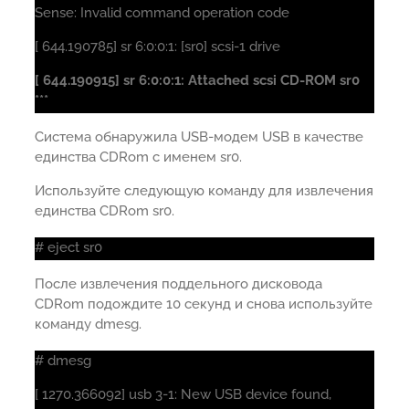
Sense: Invalid command operation code
[ 644.190785] sr 6:0:0:1: [sr0] scsi-1 drive
[ 644.190915] sr 6:0:0:1: Attached scsi CD-ROM sr0
***
Система обнаружила USB-модем USB в качестве
единства CDRom с именем sr0.
Используйте следующую команду для извлечения
единства CDRom sr0.
# eject sr0
После извлечения поддельного дисковода
CDRom подождите 10 секунд и снова используйте
команду dmesg.
# dmesg
[ 1270.366092] usb 3-1: New USB device found,