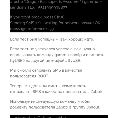
# echo "Dragon Ball super is Awsome!" | gammu --
sendsms TEXT 5521999998877
If you want break, press Ctrl+C...
Sending SMS 1/1....waiting for network answer..OK,
message reference=233
Если тест был успешным, вам хорошо идти.
Если тест не увенчался успехом, вам нужно
использовать команду gammu-config и изменить
ttyUSB2 на другой интерфейс ttyUSB.
Мы смогли отправить SMS в качестве
пользователя ROOT.
Теперь мы должны иметь возможность
отправлять SMS в качестве пользователя Zabbix.
Используйте следующую команду, чтобы
добавить пользователя Zabbix в группу Dialout.
# usermod -a -G dialout zabbix