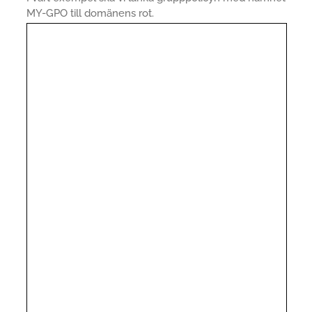
MY-GPO till domänens rot.