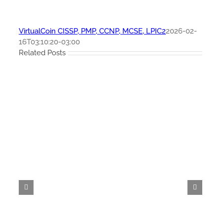
VirtualCoin CISSP, PMP, CCNP, MCSE, LPIC2
2026-02-
16T03:10:20-03:00
Related Posts