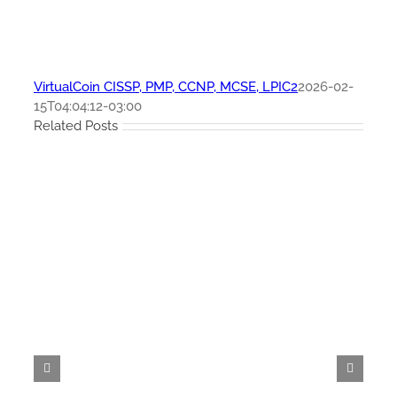
VirtualCoin CISSP, PMP, CCNP, MCSE, LPIC2
2026-02-
15T04:04:12-03:00
Related Posts