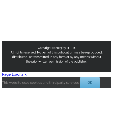
Copyright © 2023 by B. T. R.
All rights reserved. No part of this publication may be reproduced,
distributed, or transmitted in any form or by any means without
the prior written permission of the publisher.
Page load link
OK
This website uses cookies and third party services.