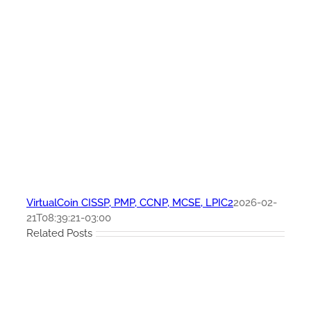
VirtualCoin CISSP, PMP, CCNP, MCSE, LPIC2
2026-02-
21T08:39:21-03:00
Related Posts