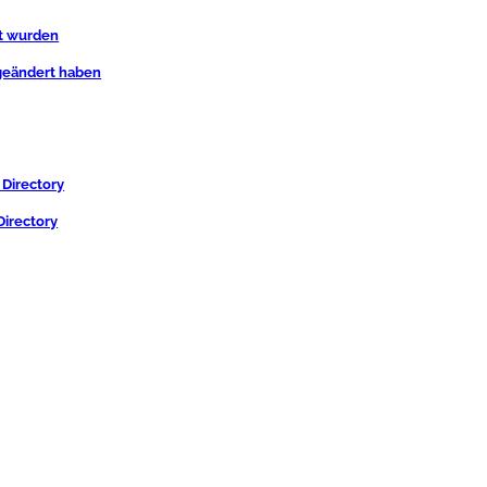
lt wurden
 geändert haben
 Directory
Directory