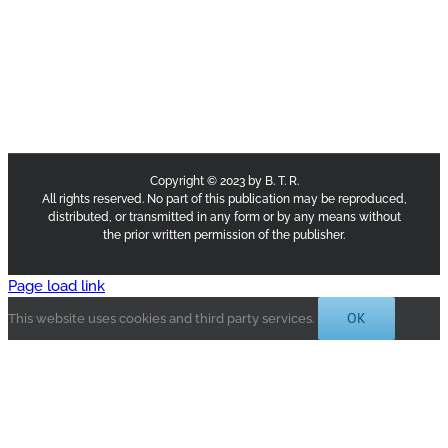
Copyright © 2023 by B. T. R.
All rights reserved. No part of this publication may be reproduced,
distributed, or transmitted in any form or by any means without
the prior written permission of the publisher.
Page load link
OK
This website uses cookies and third party services.