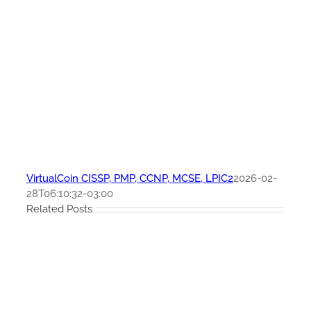
VirtualCoin CISSP, PMP, CCNP, MCSE, LPIC2
2026-02-
28T06:10:32-03:00
Related Posts