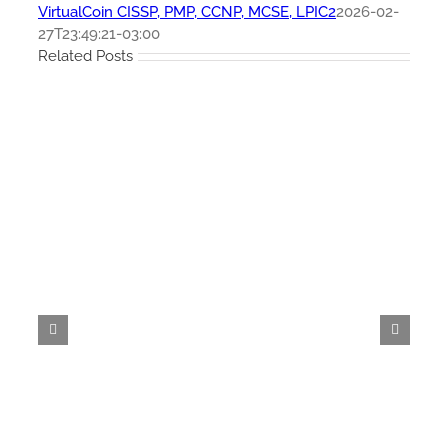
VirtualCoin CISSP, PMP, CCNP, MCSE, LPIC2
2026-02-
27T23:49:21-03:00
Related Posts