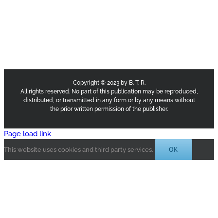
Copyright © 2023 by B. T. R.
All rights reserved. No part of this publication may be reproduced,
distributed, or transmitted in any form or by any means without
the prior written permission of the publisher.
Page load link
OK
This website uses cookies and third party services.