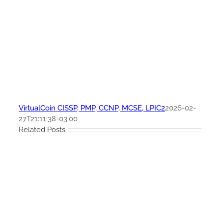
VirtualCoin CISSP, PMP, CCNP, MCSE, LPIC2
2026-02-
27T21:11:38-03:00
Related Posts