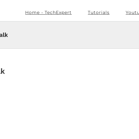
Home - TechExpert
Tutorials
Yout
alk
lk