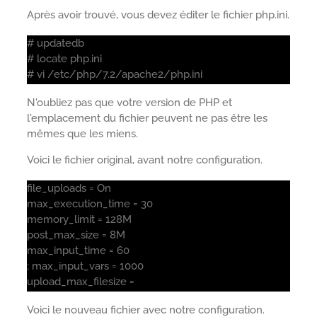
Après avoir trouvé, vous devez éditer le fichier php.ini.
# updatedb
# locate php.ini
# vi /etc/php/7.2/apache2/php.ini
N'oubliez pas que votre version de PHP et
l'emplacement du fichier peuvent ne pas être les
mêmes que les miens.
Voici le fichier original, avant notre configuration.
file_uploads = On
max_execution_time = 30
memory_limit = 128M
post_max_size = 8M
max_input_time = 60
; max_input_vars = 1000
upload_max_filesize =
Voici le nouveau fichier avec notre configuration.