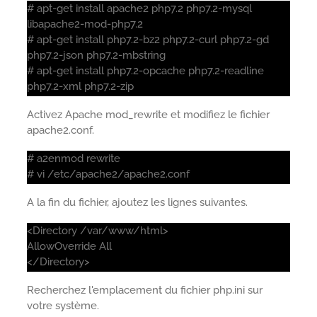
# apt-get install apache2 php7.2 php7.2-mysql
libapache2-mod-php7.2
# apt-get install php7.2-bz2 php7.2-curl php7.2-gd
php7.2-json php7.2-mbstring
# apt-get install php7.2-opcache php7.2-readline
php7.2-xml php7.2-zip
Activez Apache mod_rewrite et modifiez le fichier
apache2.conf.
# a2enmod rewrite
# vi /etc/apache2/apache2.conf
A la fin du fichier, ajoutez les lignes suivantes.
<Directory /var/www/html>
AllowOverride All
</Directory>
Recherchez l'emplacement du fichier php.ini sur
votre système.