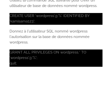
Utilisez la commande SQL suivante pour créer un
utilisateur de base de données nommé wordpress.
CREATE USER 'wordpress'@'%' IDENTIFIED BY
'kamisama123';
Donnez à l'utilisateur SQL nommé wordpress
l'autorisation sur la base de données nommée
wordpress.
GRANT ALL PRIVILEGES ON wordpress.* TO
'wordpress'@'%';
quit;