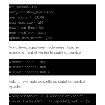
file_uploads = On
max_execution_time = 300
memory_limit = 256M
post_max_size = 32M
max_input_time = 60
max_input_vars = 4440
upload_max_filesize = 32M
Vous devez également redémarrer Apache
manuellement et vérifier le statut du service.
# service apache2 stop
# service apache2 start
# service apache2 status
Voici un exemple de sortie du statut du service
Apache.
● apache2.service - LSB: Apache2 web server
Loaded: loaded (/etc/init.d/apache2; bad; vendor