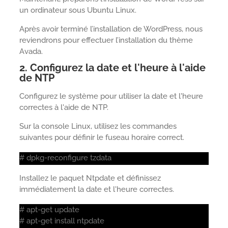
un ordinateur sous Ubuntu Linux.
Après avoir terminé l’installation de WordPress, nous
reviendrons pour effectuer l’installation du thème
Avada.
2. Configurez la date et l'heure à l'aide
de NTP
Configurez le système pour utiliser la date et l'heure
correctes à l'aide de NTP.
Sur la console Linux, utilisez les commandes
suivantes pour définir le fuseau horaire correct.
# dpkg-reconfigure tzdata
Installez le paquet Ntpdate et définissez
immédiatement la date et l'heure correctes.
# apt-get update
# apt-get install ntpdate