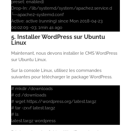
preset: enabled)
Drop-In: /lib/systemd/system/apache2.service.d
└─apache2-systemd.conf
Active: active (running) since Mon 2018-04-23
00:02:09 -03; 1min 4s ago
5. Installer WordPress sur Ubuntu
Linux
Maintenant, nous devons installer le CMS WordPress
sur Ubuntu Linux.
Sur la console Linux, utilisez les commandes
suivantes pour télécharger le package WordPress.
# mkdir /downloads
# cd /downloads
# wget https://wordpress.org/latest.tar.gz
# tar -zxvf latest.tar.gz
# ls
latest.tar.gz wordpress