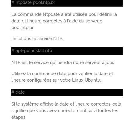
# ntpdate pool.ntp.br
La commande Ntpdate a été utilisée pour définir la
date et l'heure correctes à l'aide du serveur:
pool.ntp.br
Installons le service NTP.
# apt-get install ntp
NTP est le service qui tiendra notre serveur à jour.
Utilisez la commande date pour vérifier la date et
l'heure configurées sur votre Linux Ubuntu.
# date
Si le système affiche la date et l'heure correctes, cela
signifie que vous avez correctement suivi toutes les
étapes.