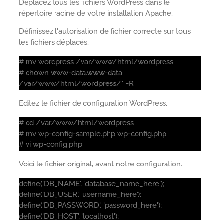
Déplacez tous les fichiers WordPress dans le
répertoire racine de votre installation Apache.
Définissez l'autorisation de fichier correcte sur tous
les fichiers déplacés.
# mv wordpress /var/www/html/wordpress
# chown www-data.www-data
/var/www/html/wordpress/* -R
Editez le fichier de configuration WordPress.
# cd /var/www/html/wordpress
# mv wp-config-sample.php wp-config.php
# vi wp-config.php
Voici le fichier original, avant notre configuration.
define('DB_NAME', 'database_name_here');
define('DB_USER', 'username_here');
define('DB_PASSWORD', 'password_here');
define('DB_HOST', 'localhost');