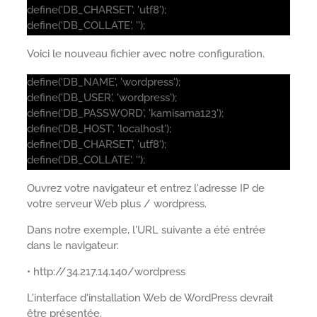
define('DB_CHARSET', 'utf8');
define('DB_COLLATE', '');
Voici le nouveau fichier avec notre configuration.
define('DB_NAME', 'wordpress');
define('DB_USER', 'wordpress');
define('DB_PASSWORD', 'kamisama123');
define('DB_HOST', 'localhost');
define('DB_CHARSET', 'utf8');
define('DB_COLLATE', '');
Ouvrez votre navigateur et entrez l'adresse IP de
votre serveur Web plus / wordpress.
Dans notre exemple, l'URL suivante a été entrée
dans le navigateur:
• http://34.217.14.140/wordpress
L'interface d'installation Web de WordPress devrait
être présentée.