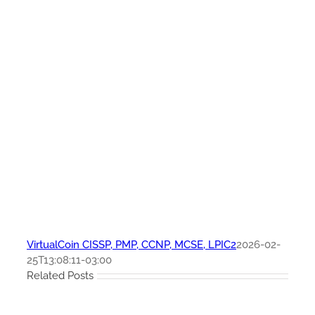
VirtualCoin CISSP, PMP, CCNP, MCSE, LPIC2
2026-02-
25T13:08:11-03:00
Related Posts