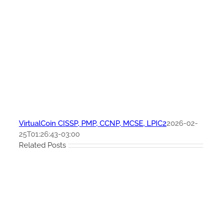
VirtualCoin CISSP, PMP, CCNP, MCSE, LPIC2
2026-02-
25T01:26:43-03:00
Related Posts