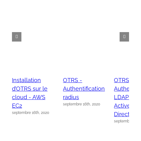
Installation
OTRS -
OTRS -
d’OTRS sur le
Authentification
Authentifi
cloud - AWS
radius
LDAP sur
septembre 16th, 2020
EC2
Active
septembre 16th, 2020
Directory
septembre 15th