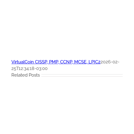
VirtualCoin CISSP, PMP, CCNP, MCSE, LPIC2
2026-02-
25T12:34:18-03:00
Related Posts