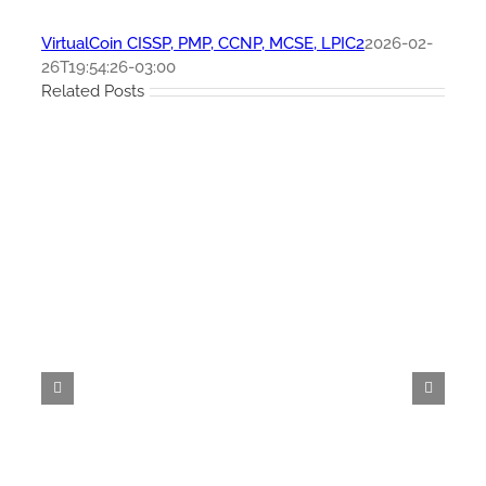
VirtualCoin CISSP, PMP, CCNP, MCSE, LPIC2
2026-02-
26T19:54:26-03:00
Related Posts