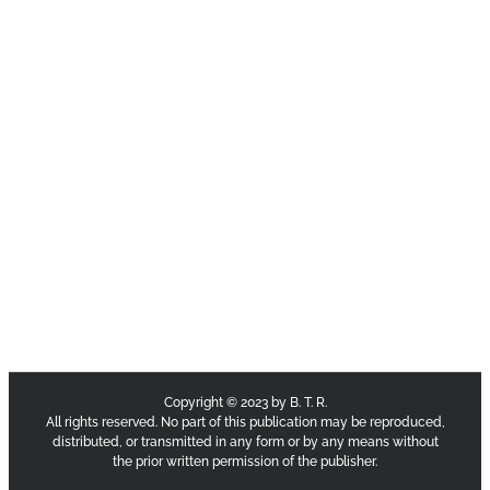
Copyright © 2023 by B. T. R.
All rights reserved. No part of this publication may be reproduced,
distributed, or transmitted in any form or by any means without
the prior written permission of the publisher.