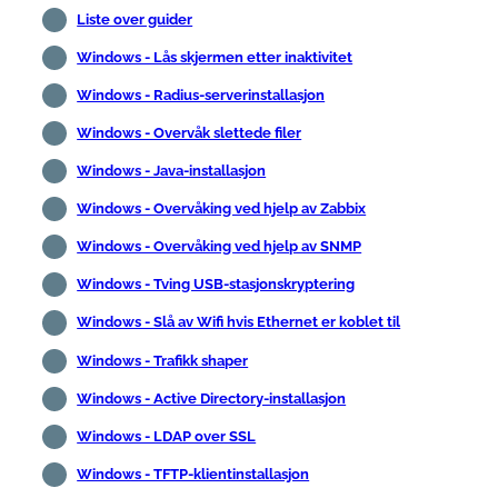
Liste over guider
Windows - Lås skjermen etter inaktivitet
Windows - Radius-serverinstallasjon
Windows - Overvåk slettede filer
Windows - Java-installasjon
Windows - Overvåking ved hjelp av Zabbix
Windows - Overvåking ved hjelp av SNMP
Windows - Tving USB-stasjonskryptering
Windows - Slå av Wifi hvis Ethernet er koblet til
Windows - Trafikk shaper
Windows - Active Directory-installasjon
Windows - LDAP over SSL
Windows - TFTP-klientinstallasjon